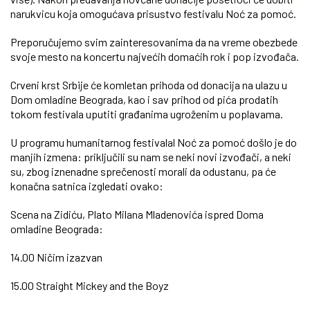
narukvicu koja omogućava prisustvo festivalu Noć za pomoć.
Preporučujemo svim zainteresovanima da na vreme obezbede
svoje mesto na koncertu najvećih domaćih rok i pop izvođača.
Crveni krst Srbije će komletan prihoda od donacija na ulazu u
Dom omladine Beograda, kao i sav prihod od pića prodatih
tokom festivala uputiti građanima ugroženim u poplavama.
U programu humanitarnog festivalal Noć za pomoć došlo je do
manjih izmena: priključili su nam se neki novi izvođači, a neki
su, zbog iznenadne sprečenosti morali da odustanu, pa će
konačna satnica izgledati ovako:
Scena na Zidiću, Plato Milana Mladenovića ispred Doma
omladine Beograda:
14.00 Ničim izazvan
15.00 Straight Mickey and the Boyz