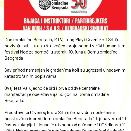
Dom omladine Beograda, MTV, Long Play i Crveni krst Srbije
pozivaju publiku da u što većem broju poseti veliki humanitarni
festival Noć za pomoć, u utorak, 10. juna u Domu omladine
Beograda
Sav prihod namenjen je građanima koji su ugroženi u nedavnim
katastrofalnim poplavama.
Ovaj festival ujedno će biti i prva od dve centralne
manifestacije obeležavanja 50 godina Doma omladine
Beograda.
Predstavnici Crvenog krsta Srbije će na vidno obeleženim
punktovima ispred Doma omladine Beograda 10. juna već od 10
časova skupljati donacije u iznosu od najmanje 1.003 dinara (ili
više). Nakon predavanja novčane donacije posetioci će dobiti