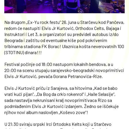
Na drugom „Ex-Yu rock festu“ 26. juna u Starčevu kod Pančeva,
redom će nastupiti Elvis Jr Kurtović, Orthodox Celts, Bajaga i
Instruktori i Let 3, a organizatori su predvideli autobus iz/do
Beograda i zaštitu od eventualne kiše pod pokrivenim
tribinama stadiona FK Borac! Ulaznica košta neverovatnih 100
(STOTINU) dinara!!!
Festival počinje od 18:00 nastupom lokalnih bendova, a u
20:00 na scenu stupaju sarajevsko-beogradski novoprimitivci
Elvis Jr Kurtović, pevača Gorana Petranovića-Rize.
Elvis J Kurtović priču iz Sarajeva, sa hitovima „Kad se babo
vrati kući pijan“, „Da Bog da crk’o rokenrol“ i „Haile Selasije“,
sada nastavlja nekrunisani kralj novoprimitivaca Rizo sa
podmlađenim Elvis Jr Kurtović izdanjem. Žedno se iščekuje
njihov novi album naslovljen „Koševo zove“!
U 21:30 sviraju srpski Irci Ortodoks Kelts koji u Starčevo