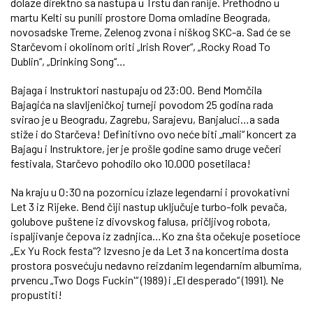
dolaze direktno sa nastupa u Trstu dan ranije. Prethodno u
martu Kelti su punili prostore Doma omladine Beograda,
novosadske Treme, Zelenog zvona i niškog SKC-a. Sad će se
Starčevom i okolinom oriti „Irish Rover“, „Rocky Road To
Dublin“, „Drinking Song“…
Bajaga i Instruktori nastupaju od 23:00. Bend Momčila
Bajagića na slavljeničkoj turneji povodom 25 godina rada
svirao je u Beogradu, Zagrebu, Sarajevu, Banjaluci…a sada
stiže i do Starčeva! Definitivno ovo neće biti „mali“ koncert za
Bajagu i Instruktore, jer je prošle godine samo druge večeri
festivala, Starčevo pohodilo oko 10.000 posetilaca!
Na kraju u 0:30 na pozornicu izlaze legendarni i provokativni
Let 3 iz Rijeke. Bend čiji nastup uključuje turbo-folk pevača,
golubove puštene iz divovskog falusa, pričljivog robota,
ispaljivanje čepova iz zadnjica…Ko zna šta očekuje posetioce
„Ex Yu Rock festa“? Izvesno je da Let 3 na koncertima dosta
prostora posvećuju nedavno reizdanim legendarnim albumima,
prvencu „Two Dogs Fuckin'“ (1989) i „El desperado“ (1991). Ne
propustiti!