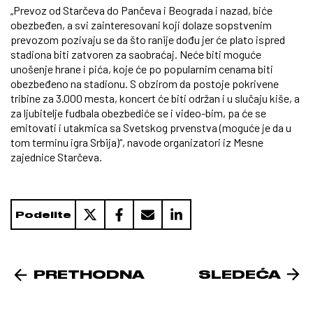
„Prevoz od Starčeva do Pančeva i Beograda i nazad, biće
obezbeđen, a svi zainteresovani koji dolaze sopstvenim
prevozom pozivaju se da što ranije dođu jer će plato ispred
stadiona biti zatvoren za saobraćaj. Neće biti moguće
unošenje hrane i pića, koje će po popularnim cenama biti
obezbeđeno na stadionu. S obzirom da postoje pokrivene
tribine za 3.000 mesta, koncert će biti održan i u slučaju kiše, a
za ljubitelje fudbala obezbediće se i video-bim, pa će se
emitovati i utakmica sa Svetskog prvenstva (moguće je da u
tom terminu igra Srbija)“, navode organizatori iz Mesne
zajednice Starčeva.
Podelite
PRETHODNA
SLEDEĆA