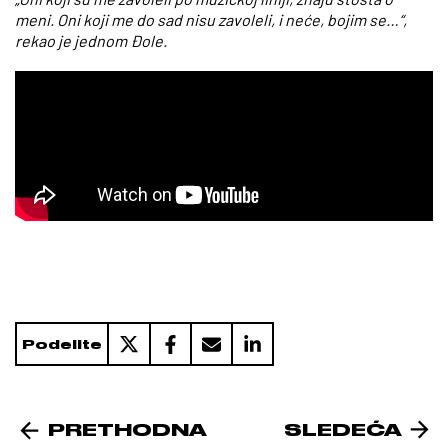
meni. Oni koji me do sad nisu zavoleli, i neće, bojim se…“,
rekao je jednom Đole.
Podelite
PRETHODNA
SLEDEĆA