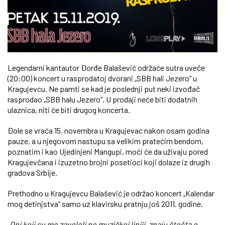
Legendarni kantautor Đorđe Balašević održaće sutra uveče
(20:00) koncert u rasprodatoj dvorani „SBB hali Jezero“ u
Kragujevcu. Ne pamti se kad je poslednji put neki izvođač
rasprodao „SBB halu Jezero“. U prodaji neće biti dodatnih
ulaznica, niti će biti drugog koncerta.
Đole se vraća 15. novembra u Kragujevac nakon osam godina
pauze, a u njegovom nastupu sa velikim pratećim bendom,
poznatim i kao Ujedinjeni Mangupi, moći će da uživaju pored
Kragujevčana i izuzetno brojni posetioci koji dolaze iz drugih
gradova Srbije.
Prethodno u Kragujevcu Balašević je održao koncert „Kalendar
mog detinjstva“ samo uz klavirsku pratnju još 2011. godine.
„Oni koji su me zavoleli po muzičkoj liniji, znaju štošta o