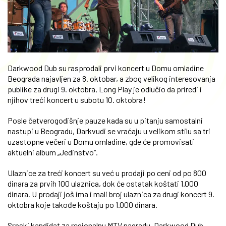
Darkwood Dub su rasprodali prvi koncert u Domu omladine
Beograda najavljen za 8. oktobar, a zbog velikog interesovanja
publike za drugi 9. oktobra, Long Play je odlučio da priredi i
njihov treći koncert u subotu 10. oktobra!
Posle četverogodišnje pauze kada su u pitanju samostalni
nastupi u Beogradu, Darkvudi se vraćaju u velikom stilu sa tri
uzastopne večeri u Domu omladine, gde će promovisati
aktuelni album „Jedinstvo“.
Ulaznice za treći koncert su već u prodaji po ceni od po 800
dinara za prvih 100 ulaznica, dok će ostatak koštati 1.000
dinara. U prodaji još ima i mali broj ulaznica za drugi koncert 9.
oktobra koje takođe koštaju po 1.000 dinara.
Srpski kandidat za regionalnu MTV nagradu, Darkwood Dub