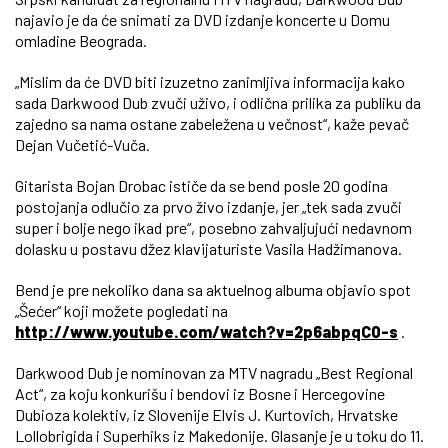
najavio je da će snimati za DVD izdanje koncerte u Domu
omladine Beograda.
„Mislim da će DVD biti izuzetno zanimljiva informacija kako
sada Darkwood Dub zvuči uživo, i odlična prilika za publiku da
zajedno sa nama ostane zabeležena u večnost“, kaže pevač
Dejan Vučetić-Vuča.
Gitarista Bojan Drobac ističe da se bend posle 20 godina
postojanja odlučio za prvo živo izdanje, jer „tek sada zvuči
super i bolje nego ikad pre“, posebno zahvaljujući nedavnom
dolasku u postavu džez klavijaturiste Vasila Hadžimanova.
Bend je pre nekoliko dana sa aktuelnog albuma objavio spot
„Šećer“ koji možete pogledati na
http://www.youtube.com/watch?v=2p6abpqC0-s
.
Darkwood Dub je nominovan za MTV nagradu „Best Regional
Act“, za koju konkurišu i bendovi iz Bosne i Hercegovine
Dubioza kolektiv, iz Slovenije Elvis J. Kurtovich, Hrvatske
Lollobrigida i Superhiks iz Makedonije. Glasanje je u toku do 11.