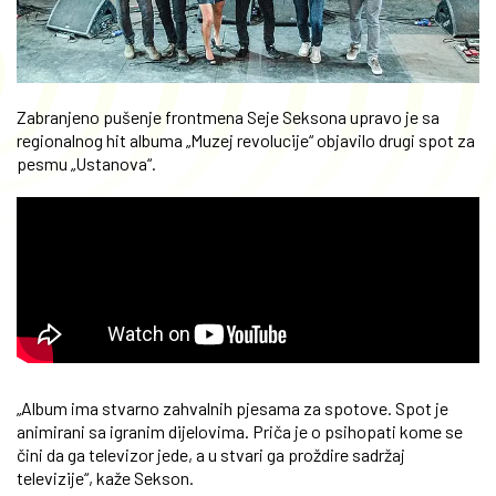
Zabranjeno pušenje frontmena Seje Seksona upravo je sa
regionalnog hit albuma „Muzej revolucije“ objavilo drugi spot za
pesmu „Ustanova“.
„Album ima stvarno zahvalnih pjesama za spotove. Spot je
animirani sa igranim dijelovima. Priča je o psihopati kome se
čini da ga televizor jede, a u stvari ga proždire sadržaj
televizije“, kaže Sekson.