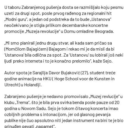
U taboru Zabranjenog pušenja dosta se razmišljalo koju pesmu
uzeti za drugi spot, posle prvog rađenog za regionalni hit
„Modni guru“, a jedan od podstreka da to bude „Ustanova“
neočekivano je stigla prilikom decembarske koncertne
promocije „Muzeja revolucije“ u Domu omladine Beograda.
„Mi smo planirali jednu drugu stvar, ali kada sam pričao sa
(Momčilom Bajagićem) Bajagom i rekao mi je da misli da bi
‘Ustanova’ bila odlična za spot. Za ‘Ustanovu’ su lobirali još neki
ljudi preko interneta i to je konačno prelomilo“, kaže Sejo.
Autor spota je Sarajlija Davor Bujaković (27), student treće
godine animacije na HKU ( Hoge School voor de Kunsten in
Utrecht) u Holandiji.
Zabranjeno pušenje je nedavno promovisalo „Muzej revlucije“ u
klubu „Trema“, što je bila prva svirka benda posle pauze od 20
godina u Novom Sadu. Sejo je tokom čitavog koncerta imao
ozbiljnih problema s intonacijom, jer od glasnog pevanja
publike nije čuo apsolutno niti jedan instrument na bini te je bio
prinuđen pevati „napamet“.