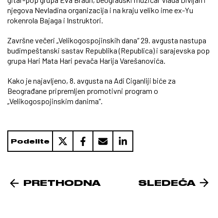
njegova Nevladina organizacija i na kraju veliko ime ex-Yu
rokenrola Bajaga i Instruktori.
Završne večeri „Velikogospojinskih dana“ 29. avgusta nastupa
budimpeštanski sastav Republika (Republica) i sarajevska pop
grupa Hari Mata Hari pevača Harija Varešanovića.
Kako je najavljeno, 8. avgusta na Adi Ciganliji biće za
Beograđane pripremljen promotivni program o
„Velikogospojinskim danima“.
Podelite
PRETHODNA
SLEDEĆA