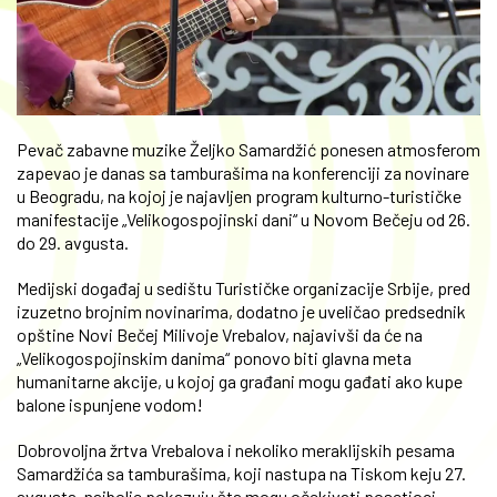
Pevač zabavne muzike Željko Samardžić ponesen atmosferom
zapevao je danas sa tamburašima na konferenciji za novinare
u Beogradu, na kojoj je najavljen program kulturno-turističke
manifestacije „Velikogospojinski dani“ u Novom Bečeju od 26.
do 29. avgusta.
Medijski događaj u sedištu Turističke organizacije Srbije, pred
izuzetno brojnim novinarima, dodatno je uveličao predsednik
opštine Novi Bečej Milivoje Vrebalov, najavivši da će na
„Velikogospojinskim danima“ ponovo biti glavna meta
humanitarne akcije, u kojoj ga građani mogu gađati ako kupe
balone ispunjene vodom!
Dobrovoljna žrtva Vrebalova i nekoliko meraklijskih pesama
Samardžića sa tamburašima, koji nastupa na Tiskom keju 27.
avgusta, najbolje pokazuju šta mogu očekivati posetioci