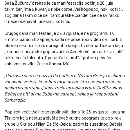
Saša Žučurović rekao je da manifestacija počinje 26. jula
takmičenjima u kuvanju riblje čorbe „Velikogospojinski kotlić“.
Tog dana takmičiće se i tamburaške „bande“ čije će sviračko
umeće ocenjivati učesnici kotlića.
Drugog dana manifestacije 27. avgusta je na programu 17.
smotra paradnih zaprega, kada će posetioci videti da li će biti
oboren rekord u broju upregnutih konja. Uveče na Tiskom keju
je koncert hrvatske pop pevačice Ane Bebić, poznate iz rijaliti
takmičenja talenata „Operacija trijumf“, i potom pevača
zabavne muzike Željka Samardžića.
„Odazvao sam se pozivu da budem u Novom Bečeju u sklopu
zabavnih večeri. Posebno mi je drago što osećam da se na
našim prostorima ljubav vraća na velika vrata. Dođite, Novi
Bečej će biti divna ljubavna adresa“, rekao je raspoloženi
Samardžić.
Pop-rok veče „Velikogospojinskih dana“ je 28. avgusta, kada na
Tiskom keju nastupa bivši pevač kultne beogradske pop-rok
grupe U Škripcu Milan Delčić-Delča, zatim iz susednog Bečeja
gitar-pop grupa Eva Braun, beogradski muzičar Vlada Divljan i