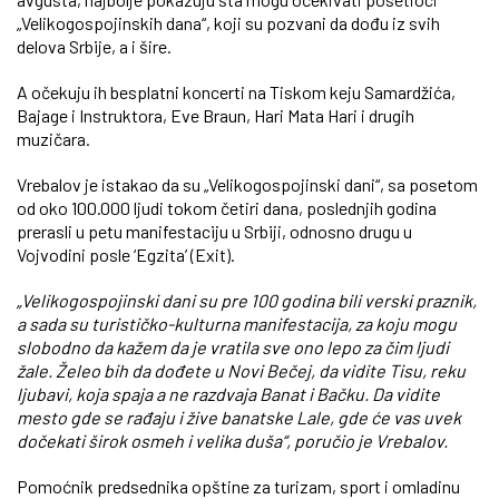
„Velikogospojinskih dana“, koji su pozvani da dođu iz svih
delova Srbije, a i šire.
A očekuju ih besplatni koncerti na Tiskom keju Samardžića,
Bajage i Instruktora, Eve Braun, Hari Mata Hari i drugih
muzičara.
Vrebalov je istakao da su „Velikogospojinski dani“, sa posetom
od oko 100.000 ljudi tokom četiri dana, poslednjih godina
prerasli u petu manifestaciju u Srbiji, odnosno drugu u
Vojvodini posle ‘Egzita’ (Exit).
„Velikogospojinski dani su pre 100 godina bili verski praznik,
a sada su turističko-kulturna manifestacija, za koju mogu
slobodno da kažem da je vratila sve ono lepo za čim ljudi
žale. Želeo bih da dođete u Novi Bečej, da vidite Tisu, reku
ljubavi, koja spaja a ne razdvaja Banat i Bačku. Da vidite
mesto gde se rađaju i žive banatske Lale, gde će vas uvek
dočekati širok osmeh i velika duša“, poručio je Vrebalov.
Pomoćnik predsednika opštine za turizam, sport i omladinu