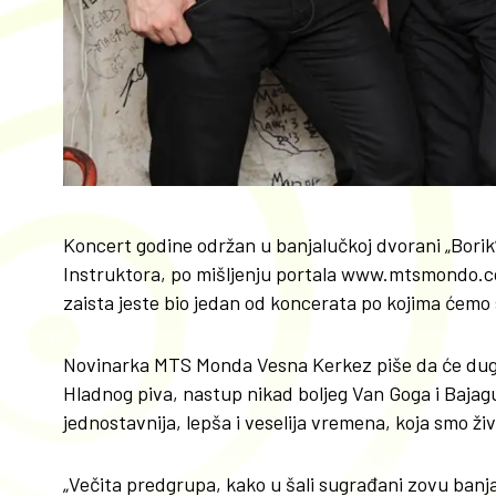
Koncert godine održan u banjalučkoj dvorani „Borik“
Instruktora, po mišljenju portala www.mtsmondo.co
zaista jeste bio jedan od koncerata po kojima ćemo 
Novinarka MTS Monda Vesna Kerkez piše da će dugo
Hladnog piva, nastup nikad boljeg Van Goga i Bajagu
jednostavnija, lepša i veselija vremena, koja smo ž
„Večita predgrupa, kako u šali sugrađani zovu banja