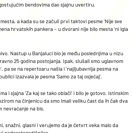
a gostujućim bendovima dao sjajnu uvertiru.
mesta, a kada su se začuli prvi taktovi pesme ‘Nije sve
mena hrvatskih pankera – u dvorani nije bilo mesta ‘ni igla
o pivo. Nastup u Banjaluci bio je među poslednjima u nizu
 ravno 25 godina postojanja. Ipak, slušali smo uglavnom
 pa se na repertoaru našla i ‘najljubavnija pesma na
publici izazvala je pesma ‘Samo za taj osjećaj’.
 i sjajna ‘Za kaj se tako oblači’ i bilo je gotovo. Istinskim
 obzirom na činjenicu da smo imali veliku čast da ih čak dva
m nevraćanje na bis.
i, snažni, glasni i verujemo da je četvrt veka malo da
vi pedesetogodišnjice.