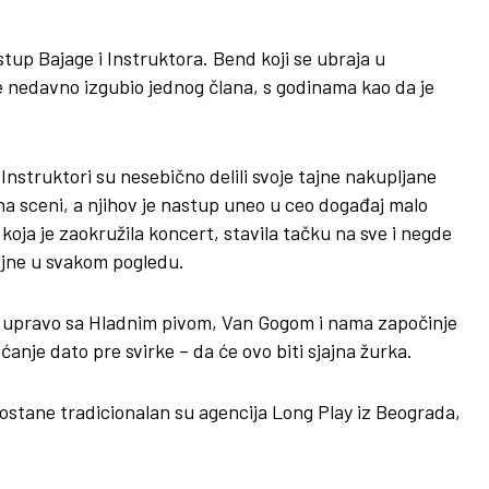
 nastup Bajage i Instruktora. Bend koji se ubraja u
je nedavno izgubio jednog člana, s godinama kao da je
i Instruktori su nesebično delili svoje tajne nakupljane
na sceni, a njihov je nastup uneo u ceo događaj malo
 koja je zaokružila koncert, stavila tačku na sve i negde
oljne u svakom pogledu.
, a upravo sa Hladnim pivom, Van Gogom i nama započinje
ćanje dato pre svirke – da će ovo biti sjajna žurka.
 postane tradicionalan su agencija Long Play iz Beograda,