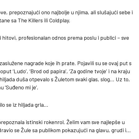
ve, prepoznajući ono najbolje u njima, ali slušajući sebe i
ne sa The Killers ili Coldplay.
 hitovi, profesionalan odnos prema poslu i publici – sve
zaslužene nagrade koje ih prate. Pojavili su se ovaj put s
t ‘Ludo’, ‘Brod od papira’, ‘Za godine tvoje’ i na kraju
iljada duša otpevalo s Žuletom svaki glas, slog… Uz to,
u ‘Suđeno mi je’.
lo se iz hiljada grla…
 prepoznala istinski rokenrol. Želim vam sve najlepše u
zdravio se Žule sa publikom pokazujući na glavu, grudi i…