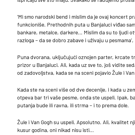
‘Mi smo narodski bend i mislim da je ovaj koncert p
funkcioniše. Prethodnih puta u Banjaluci viđao sam 
bankare, metalce, darkere… Mislim da su to ljudi otv
razloga – da se dobro zabave i uživaju u pesmama’,
Puna dvorana, uključujući oznojen parter, krcate tri
prizor u Banjaluci. Ali, kada uz sve to, još vidite s
od zadovoljstva, kada se na sceni pojavio Žule i Van 
Kada ste na sceni više od dve decenije, i kada u zeml
otpeva bar tri vaše pesme, onda ste uspeli. Ipak, b
putanja bude ili ravna, ili strma – i to prema dole.
Žule i Van Gogh su uspeli. Apsolutno. Ali, kvalitet n
kusur godina, oni nikad nisu isti…