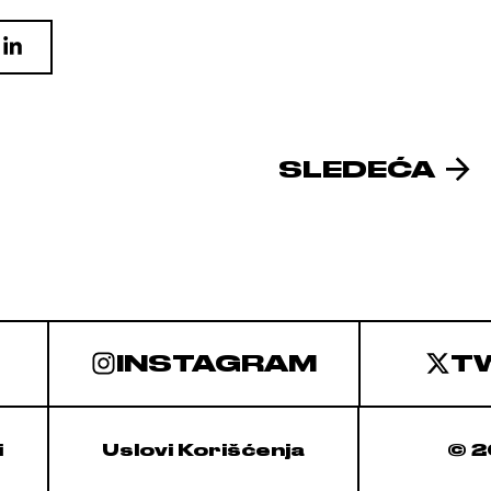
SLEDEĆA
INSTAGRAM
T
i
Uslovi Korišćenja
© 