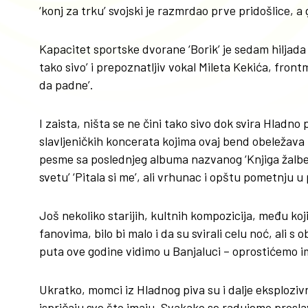
‘konj za trku’ svojski je razmrdao prve pridošlice, 
Kapacitet sportske dvorane ‘Borik’ je sedam hiljada 
tako sivo’ i prepoznatljiv vokal Mileta Kekića, front
da padne’.
I zaista, ništa se ne čini tako sivo dok svira Hladn
slavljeničkih koncerata kojima ovaj bend obeležava
pesme sa poslednjeg albuma nazvanog ‘Knjiga žalbe’,
svetu’ ‘Pitala si me’, ali vrhunac i opštu pometnju u 
Još nekoliko starijih, kultnih kompozicija, među kojima
fanovima, bilo bi malo i da su svirali celu noć, ali s
puta ove godine vidimo u Banjaluci – oprostićemo i
Ukratko, momci iz Hladnog piva su i dalje eksplozivn
ispričaju sve što imaju. Svakako se radujemo prosla