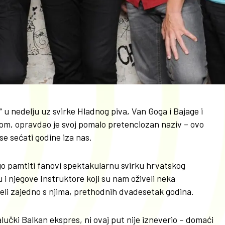
 u nedelju uz svirke Hladnog piva, Van Goga i Bajage i
m, opravdao je svoj pomalo pretenciozan naziv – ovo
se sećati godine iza nas.
 pamtiti fanovi spektakularnu svirku hrvatskog
 i njegove Instruktore koji su nam oživeli neka
iveli zajedno s njima, prethodnih dvadesetak godina.
lučki Balkan ekspres, ni ovaj put nije izneverio – domaći