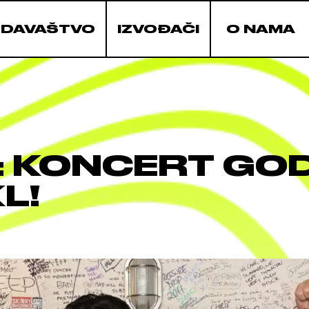
ZDAVAŠTVO
IZVOĐAČI
O NAMA
 KONCERT GOD
L!