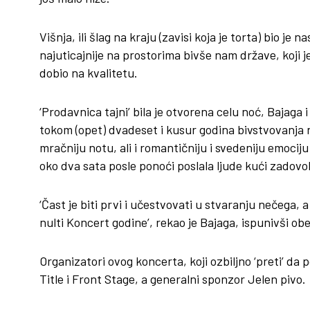
Višnja, ili šlag na kraju (zavisi koja je torta) bio je
najuticajnije na prostorima bivše nam države, koji 
dobio na kvalitetu.
‘Prodavnica tajni’ bila je otvorena celu noć, Bajaga 
tokom (opet) dvadeset i kusur godina bivstvovanja 
mračniju notu, ali i romantičniju i svedeniju emociju
oko dva sata posle ponoći poslala ljude kući zadov
‘Čast je biti prvi i učestvovati u stvaranju nečega
nulti Koncert godine’, rekao je Bajaga, ispunivši obe
Organizatori ovog koncerta, koji ozbiljno ‘preti’ da
Title i Front Stage, a generalni sponzor Jelen pivo.