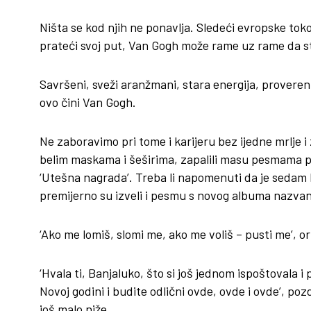
Ništa se kod njih ne ponavlja. Sledeći evropske toko
prateći svoj put, Van Gogh može rame uz rame da sta
Savršeni, sveži aranžmani, stara energija, provereni
ovo čini Van Gogh.
Ne zaboravimo pri tome i karijeru bez ijedne mrlje i 
belim maskama i šeširima, zapalili masu pesmama popu
‘Utešna nagrada’. Treba li napomenuti da je sedam h
premijerno su izveli i pesmu s novog albuma nazvan
‘Ako me lomiš, slomi me, ako me voliš – pusti me’, ori
‘Hvala ti, Banjaluko, što si još jednom ispoštovala i
Novoj godini i budite odlični ovde, ovde i ovde’, po
još malo niže.