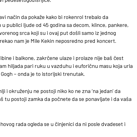
ravi način da pokaže kako bi rokenrol trebalo da
u publici ljude od 45 godina sa decom, klince, pankere,
orenog srca koji su i ovaj put došli samo iz jednog
 rekao nam je Mile Kekin neposredno pred koncert.
bine i balkone, zakrčene ulaze i prolaze nije baš čest
edam hiljada pari ruku u vazduhu i euforičnu masu koja urla
Gogh – onda je to istorijski trenutak.
ji i okruženju ne postoji niko ko ne zna ‘na jedan’ da
aš tu postoji zamka da počnete da se ponavljate i da vaša
jihovog rada ogleda se u činjenici da ni posle dvadeset i