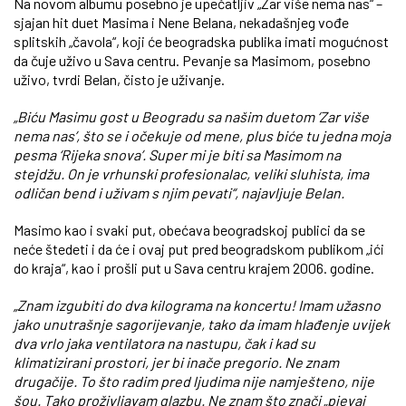
Na novom albumu posebno je upečatljiv „Zar više nema nas“ –
sjajan hit duet Masima i Nene Belana, nekadašnjeg vođe
splitskih „čavola“, koji će beogradska publika imati mogućnost
da čuje uživo u Sava centru. Pevanje sa Masimom, posebno
uživo, tvrdi Belan, čisto je uživanje.
„Biću Masimu gost u Beogradu sa našim duetom ‘Zar više
nema nas’, što se i očekuje od mene, plus biće tu jedna moja
pesma ‘Rijeka snova’. Super mi je biti sa Masimom na
stejdžu. On je vrhunski profesionalac, veliki sluhista, ima
odličan bend i uživam s njim pevati“, najavljuje Belan.
Masimo kao i svaki put, obećava beogradskoj publici da se
neće štedeti i da će i ovaj put pred beogradskom publikom „ići
do kraja“, kao i prošli put u Sava centru krajem 2006. godine.
„Znam izgubiti do dva kilograma na koncertu! Imam užasno
jako unutrašnje sagorijevanje, tako da imam hlađenje uvijek
dva vrlo jaka ventilatora na nastupu, čak i kad su
klimatizirani prostori, jer bi inače pregorio. Ne znam
drugačije. To što radim pred ljudima nije namješteno, nije
šou. Tako proživljavam glazbu. Ne znam što znači „pjevaj