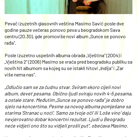
Pevač izuzetnih glasovnih veština Masimo Savić posle dve
godine pauze večeras ponovo peva u beogradskom Sava
centru (20.30), gde promoviše novi album „Sunce se ponovo
rađa“.
Posle izuzetno uspešnih albuma obrada „Vještina“ (2004) i
„Vještina 2“ (2006) Masimo se vraća pred beogradsku publiku sa
novih hit albumom sa kojeg su se istakli hitovi „Indija“ i „Zar
više nema nas“.
„Odlučio sam se za čudnu stvar. Sviram skoro cijeli novi
album, devet pesama. Obično ljudi sviraju novih 4-5 pesama,
a ostale stare. Međutim „Sunce se ponovo rađa“ je dobro
sjelo na koncertima. Pesme sa novog albuma pomješane sa
starima ‘Stranac u noći’, ‘Samo za tvoje oči’ ili ‘Loše vino’ daju
nevjerovatno dobar koncertni rezultat. Ljudi u Beogradu
neće vidjeti ono što su vidjeli prošli put“, obećava Masimo.