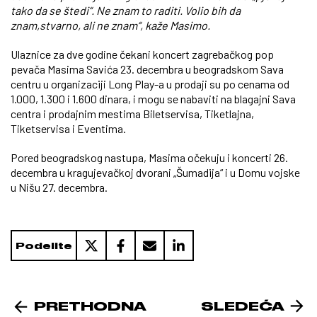
tako da se štedi“. Ne znam to raditi. Volio bih da
znam,stvarno, ali ne znam“, kaže Masimo.
Ulaznice za dve godine čekani koncert zagrebačkog pop
pevača Masima Savića 23. decembra u beogradskom Sava
centru u organizaciji Long Play-a u prodaji su po cenama od
1.000, 1.300 i 1.600 dinara, i mogu se nabaviti na blagajni Sava
centra i prodajnim mestima Biletservisa, Tiketlajna,
Tiketservisa i Eventima.
Pored beogradskog nastupa, Masima očekuju i koncerti 26.
decembra u kragujevačkoj dvorani „Šumadija“ i u Domu vojske
u Nišu 27. decembra.
Podelite
PRETHODNA
SLEDEĆA