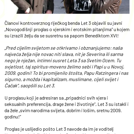
Članovi kontroverznog riječkog benda Let 3 objavili su javni
„Novogodišnji proglas o vjerskim i erotskim pitanjima“ u kojem
su izrazili želju da se susretnu sa papom Benediktom XVI!
„Pred cijelim svijetom se otkrivamo i obznanjujemo: naša
najveća želja nije novac niti slava, nit je Severina ili sarma
nego je nježan, intimni susret Leta 3 sa Svetim Ocem. Tu
svjetlost, taj spiritus-movens želimo sebi i Papi u u Novoj,
2009. godini! To bi promijenilo štošta, Papu Ratzingera i nas
sigurno, a možda i kapitalizam, muslimane, cijeli svijet i
Čačak“, saopšili su Let 3.
U proglasu koji je adresiran sa „pripadnici svih vjera i
seksualnih preferencija, drage žene i životinje“, Let 3 su istakli i
da žele „svim narodima svijeta, dobrim i lošim, sretnu 2009.
godinu!“
Proglas je uslijedio pošto Let 3 navode da im je voditelj