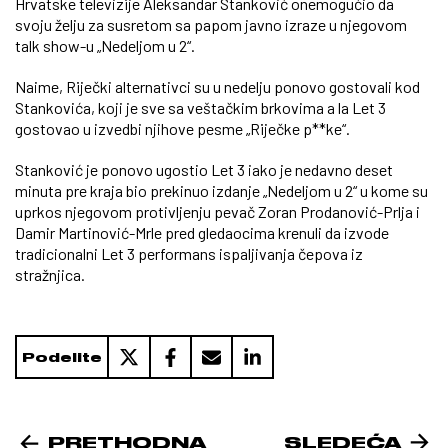
Hrvatske televizije Aleksandar Stanković onemogućio da
svoju želju za susretom sa papom javno izraze u njegovom
talk show-u „Nedeljom u 2“.
Naime, Riječki alternativci su u nedelju ponovo gostovali kod
Stankovića, koji je sve sa veštačkim brkovima a la Let 3
gostovao u izvedbi njihove pesme „Riječke p**ke“.
Stanković je ponovo ugostio Let 3 iako je nedavno deset
minuta pre kraja bio prekinuo izdanje „Nedeljom u 2“ u kome su
uprkos njegovom protivljenju pevač Zoran Prodanović-Prlja i
Damir Martinović-Mrle pred gledaocima krenuli da izvode
tradicionalni Let 3 performans ispaljivanja čepova iz
stražnjica.
Podelite
PRETHODNA
SLEDEĆA