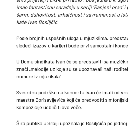
imao fantastičnu saradnju u seriji ‘Ranjeni orao’ i
šarm, duhovitost, arhaičnost i savremenost u is
kaže Ivan Bosiljčić.
Posle brojnih uspešnih uloga u mjuziklima, predstav
sledeći izazov u karijeri bude prvi samostalni konc
U Domu sindikata Ivan će se predstaviti sa muzičkim
znači „melodije uz koje su se upoznavali naši rodit
numere iz mjuzikala“.
Svesrdnu podršku na koncertu Ivan će imati od vr
maestra Borisavljevića koji će predvoditi simfonijski 
kompozicije uobličiti ovo veče.
Šira publika u Srbiji upoznala je Bosiljčića po jedn