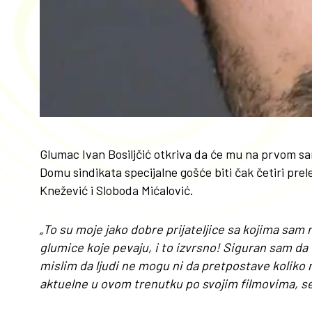
Glumac Ivan Bosiljčić otkriva da će mu na prvom s
Domu sindikata specijalne gošće biti čak četiri prel
Knežević i Sloboda Mićalović.
„To su moje jako dobre prijateljice sa kojima sam
glumice koje pevaju, i to izvrsno! Siguran sam da 
mislim da ljudi ne mogu ni da pretpostave koliko
aktuelne u ovom trenutku po svojim filmovima, ser