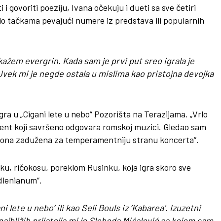
i govoriti poeziju, Ivana očekuju i dueti sa sve četiri
 solo tačkama pevajući numere iz predstava ili popularnih
kažem evergrin. Kada sam je prvi put sreo igrala je
. Uvek mi je negde ostala u mislima kao pristojna devojka
igra u „Cigani lete u nebo“ Pozorišta na Terazijama. „Vrlo
ment koji savršeno odgovara romskoj muzici. Gledao sam
i je ona zadužena za temperamentniju stranu koncerta“.
jku, ričokosu, poreklom Rusinku, koja igra skoro sve
dlenianum“.
ni lete u nebo’ ili kao Seli Bouls iz ‘Kabarea’. Izuzetni
 najbližih prijatelja mi je Sloboda Mićalović sa kojom sam