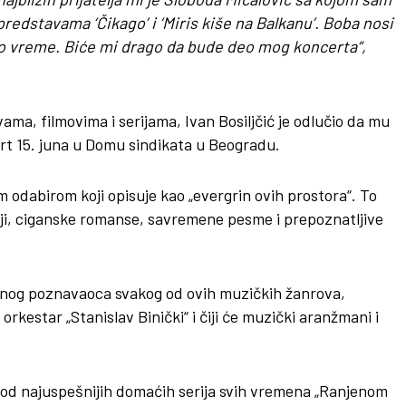
 predstavama ‘Čikago’ i ‘Miris kiše na Balkanu’. Boba nosi
to vreme. Biće mi drago da bude deo mog koncerta“,
ama, filmovima i serijama, Ivan Bosiljčić je odlučio da mu
ert 15. juna u Domu sindikata u Beogradu.
 odabirom koji opisuje kao „evergrin ovih prostora“. To
elji, ciganske romanse, savremene pesme i prepoznatljive
snog poznavaoca svakog od ovih muzičkih žanrova,
orkestar „Stanislav Binički“ i čiji će muzički aranžmani i
oj od najuspešnijih domaćih serija svih vremena „Ranjenom