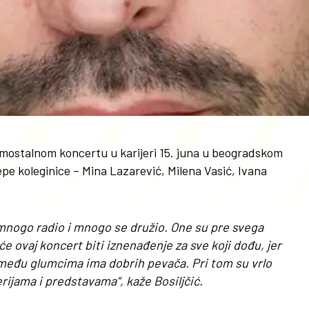
amostalnom koncertu u karijeri 15. juna u beogradskom
epe koleginice – Mina Lazarević, Milena Vasić, Ivana
 mnogo radio i mnogo se družio. One su pre svega
će ovaj koncert biti iznenađenje za sve koji dođu, jer
 među glumcima ima dobrih pevača. Pri tom su vrlo
ijama i predstavama“, kaže Bosiljčić.