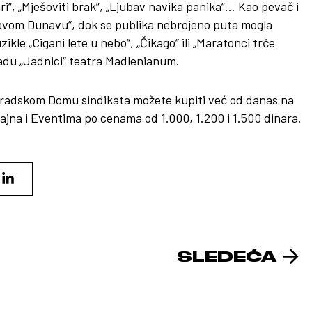
olari“, „Mješoviti brak“, „Ljubav navika panika“… Kao pevač i
lavom Dunavu“, dok se publika nebrojeno puta mogla
ikle „Cigani lete u nebo“, „Čikago“ ili „Maratonci trče
adu „Jadnici“ teatra Madlenianum.
ogradskom Domu sindikata možete kupiti već od danas na
ajna i Eventima po cenama od 1.000, 1.200 i 1.500 dinara.
SLEDEĆA