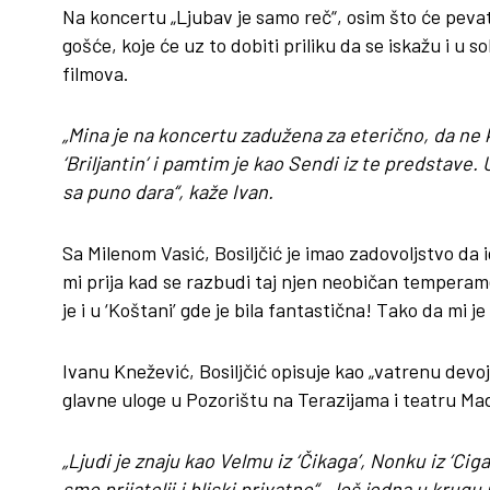
Na koncertu „Ljubav je samo reč“, osim što će pevati 
gošće, koje će uz to dobiti priliku da se iskažu i u
filmova.
„Mina je na koncertu zadužena za eterično, da ne 
‘Briljantin’ i pamtim je kao Sendi iz te predstave
sa puno dara“, kaže Ivan.
Sa Milenom Vasić, Bosiljčić je imao zadovoljstvo da 
mi prija kad se razbudi taj njen neobičan tempera
je i u ‘Koštani’ gde je bila fantastična! Tako da m
Ivanu Knežević, Bosiljčić opisuje kao „vatrenu devo
glavne uloge u Pozorištu na Terazijama i teatru Ma
„Ljudi je znaju kao Velmu iz ‘Čikaga’, Nonku iz ‘Ciga
smo prijatelji i bliski privatno“. Još jedna u krugu