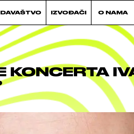
ZDAVAŠTVO
IZVOĐAČI
O NAMA
E KONCERTA I
?