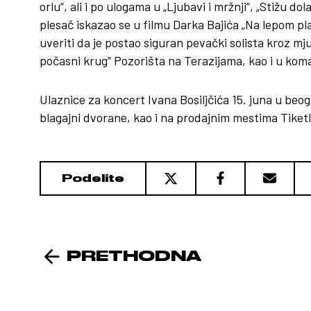
orlu“, ali i po ulogama u „Ljubavi i mržnji“, „Stižu d
plesač iskazao se u filmu Darka Bajića „Na lepom p
uveriti da je postao siguran pevački solista kroz mjuz
počasni krug“ Pozorišta na Terazijama, kao i u kom
Ulaznice za koncert Ivana Bosiljčića 15. juna u be
blagajni dvorane, kao i na prodajnim mestima Tiketl
Podelite
PRETHODNA