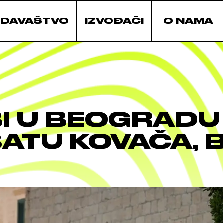
ZDAVAŠTVO
IZVOĐAČI
O NAMA
I U BEOGRADU
BATU KOVAČA,