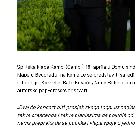
Splitska klapa Kambi (Cambi) 18. aprila u Domu sin
klape u Beogradu, na kome će se predstaviti sa je
Gibonnija, Kornelija Bate Kovača, Nene Belana i dr
autorske pop-crossover stvari .
„Ovaj će koncert biti presjek svega toga, uz nagla
takva crescenda i takva pianissima da poludiš od 
nema prepreka da se publika i klapa spoje u jedno