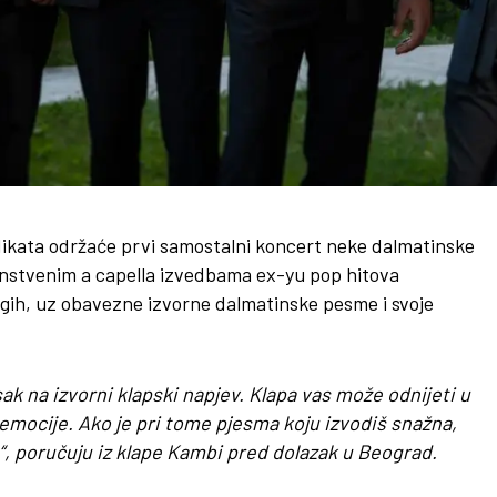
dikata održaće prvi samostalni koncert neke dalmatinske
dinstvenim a capella izvedbama ex-yu pop hitova
ugih, uz obavezne izvorne dalmatinske pesme i svoje
sak na izvorni klapski napjev. Klapa vas može odnijeti u
emocije. Ako je pri tome pjesma koju izvodiš snažna,
“, poručuju iz klape Kambi pred dolazak u Beograd.