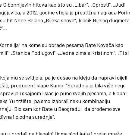
e Gibonnijevih hitova kao što su „Libar“, „Oprosti“, „Judi,
ragojevića, a 2012. godine stigla je prestižna nagrada Porin
su hit Nene Belana „Rijeka snova“, klasik Bijelog dugmeta
aš“…
 Kornelija“ na kome su obrade pesama Bate Kovača kao
li“, „Stanica Podlugovi“, „Jedna zima s Kristinom“, „Ti si
’ koja mu se svidjela, pa je došao na ideju da napravi cijeli
Dešić, producent klape Kambi.“Suradnja je bila više nego
ravljali skajpom i slao je puno svojih pjesama, a klapa i
e eks Yu tržište, pa smo izabrali neku kombinaciju
 poznaju. Bio sam kor Bate u Beogradu, da prođemo sve
ivna i plodna suradnja“.
 su u prodaji na blagajni Doma sindikata i preko mreže