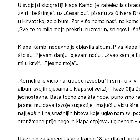
U svojoj diskografiji klapa Kambi je zabeležila obrad
zviri i beštimje“, uz „Cesaricu“, pisanu za Olivera D
u Hrvatskoj za album „Zar više nema nas“, na kome 
„Sve će to mila moja prekriti ruzmarin, snjegovi i š
Klapa Kambi nedavno je objavila album „Piva klapa
što su „Pjevam danju, pjevam noću“, „Zvao sam je Emi
mi u krvi“, „Pjesmo moja“..
„Kornelije je vidio na jutjubu izvedbu ‘Ti si mi u krvi
album svojih pjesama u klapskoj verziji“, kaže Olja 
jednostavna, Bata točno zna šta hoće, puno smo rasp
ja smo mu davali svoje sugestije, imajući u vidu šir
najljepših i najsnažnijih hitova koje uglavnom svi
aranžmane prije nego ih klapa otpjeva, uglavnom – d
Ulaznice za koncert klape Kambi 18. aprila od sutra