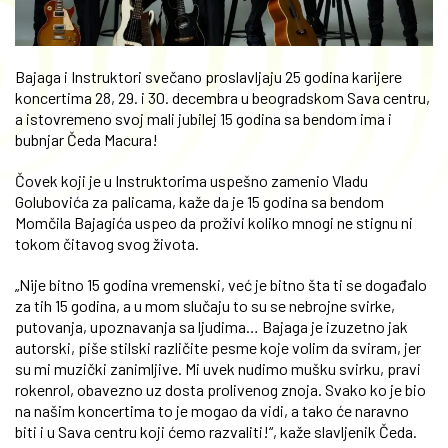
Bajaga i Instruktori svečano proslavljaju 25 godina karijere
koncertima 28, 29. i 30. decembra u beogradskom Sava centru,
a istovremeno svoj mali jubilej 15 godina sa bendom ima i
bubnjar Čeda Macura!
Čovek koji je u Instruktorima uspešno zamenio Vladu
Golubovića za palicama, kaže da je 15 godina sa bendom
Momčila Bajagića uspeo da proživi koliko mnogi ne stignu ni
tokom čitavog svog života.
„Nije bitno 15 godina vremenski, već je bitno šta ti se događalo
za tih 15 godina, a u mom slučaju to su se nebrojne svirke,
putovanja, upoznavanja sa ljudima… Bajaga je izuzetno jak
autorski, piše stilski različite pesme koje volim da sviram, jer
su mi muzički zanimljive. Mi uvek nudimo mušku svirku, pravi
rokenrol, obavezno uz dosta prolivenog znoja. Svako ko je bio
na našim koncertima to je mogao da vidi, a tako će naravno
biti i u Sava centru koji ćemo razvaliti!“, kaže slavljenik Čeda.