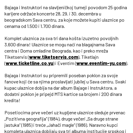
Bajaga i Instruktori na slavljeničkoj turneji povodom 25 godina
karijere održaće koncerte 28, 29. i 30. decembra u
beogradskom Sava centru, za koje možete kupiti ulaznice po
cenama od 1.500 i 1.700 dinara.
Komplet ulaznica za sva tri dana košta izuzetno povoljnih
3.600 dinara! Ulaznice se mogu naći na blagajnama Sava
centra i Doma omladine Beograda, kao i preko mreža
Tiketservis (
www.tiketservis.com
), Tiketlajn
(
www.ticketline.co.yu
) i Eventim (
www.eventim-yu.com
).
Bajaga i Instruktori su pripremili poseban poklon za svoje
fanove koji će sa njima proslavljati jubilej u Sava centru. Svaki
kupac ulaznice dobija na dar album Bajage i Instruktora, a
dodatni poklon je pripejd MTS kartice sa brojem i 200 dinara
kredita!
Posetiocima prve večeri uz kupljene ulaznice sleduje prvenac
„Pozitivna geografija“ (1984), druge večeri „Sa druge strane
jastuka“ (1985) i treće „Jahači magle“ (1986). Naravno kupci
kompleta ulaznica dobijaju sva tri albuma institucije srpskog i