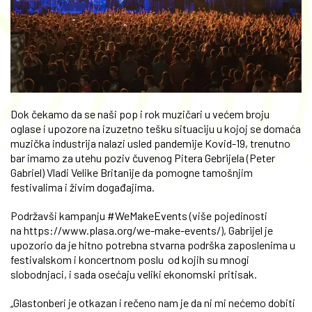
Dok čekamo da se naši pop i rok muzičari u većem broju
oglase i upozore na izuzetno tešku situaciju u kojoj se domaća
muzička industrija nalazi usled pandemije Kovid-19, trenutno
bar imamo za utehu poziv čuvenog Pitera Gebrijela (Peter
Gabriel) Vladi Velike Britanije da pomogne tamošnjim
festivalima i živim događajima.
Podržavši kampanju #WeMakeEvents (više pojedinosti
na https://www.plasa.org/we-make-events/), Gabrijel je
upozorio da je hitno potrebna stvarna podrška zaposlenima u
festivalskom i koncertnom poslu od kojih su mnogi
slobodnjaci, i sada osećaju veliki ekonomski pritisak.
„Glastonberi je otkazan i rečeno nam je da ni mi nećemo dobiti