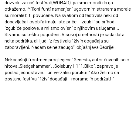
dozvolu za naš festival (WOMAD), pa smo morali da ga
otkažemo. Milioni funti namenjeni ugovornim stranama morale
su morale biti povučene. Na svakom od festivala neki od
dobavljača i osoblja imaju iste priče – izgubili su prihod,
izgubiće poslove, a mi smo ovisni o njihovim uslugama…
Stvarno su teško pogođeni. Visokoj umetnosti je sada data
neka podrška, ali ljudi iz festivala i živih događaja su
zaboravljeni. Nadam se ne zadugo“, objašnjava Gebrijel.
Nekadašnji frontmen prog legendi Genesis, autor čuvenih solo
hitova „Sledgehammer“, „Solsbury Hill“ i „Biko“, zapravo je
poslao jednostavnu i univerzalnu poruku: “ Ako želimo da
opstanu festivali i živi događaji – moramo ih podržati!“