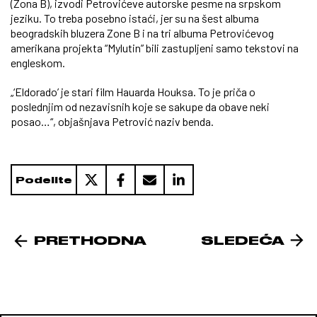
(Zona B), izvodi Petrovićeve autorske pesme na srpskom
jeziku. To treba posebno istaći, jer su na šest albuma
beogradskih bluzera Zone B i na tri albuma Petrovićevog
amerikana projekta “Mylutin” bili zastupljeni samo tekstovi na
engleskom.
„‘Eldorado’ je stari film Hauarda Houksa. To je priča o
poslednjim od nezavisnih koje se sakupe da obave neki
posao…“, objašnjava Petrović naziv benda.
Podelite
PRETHODNA
SLEDEĆA