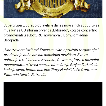
Supergrupa Eldorado objavila je danas novi singl/spot „Fuksa
muzika“ sa CD albuma prvenca „Eldorado“, kog će koncertno
promovisati u subotu 30. novembra u Domu omladine
Beograda.
„Kontroverzni stihovi ‘Fuksa muzike’ optužuju tezgarenje i
prodavanje duše đavolu današnjih muzičara. Sve to
dahtanje u reklamama za banke, fuzirane gitare u pozadini
manekenki… a i uvek sam se pitao šta je Brajan Feri mislio
kada je svom bendu dao ime ‘Roxy Music'“, kaže frontmen
Eldorada Milutin Petrović.