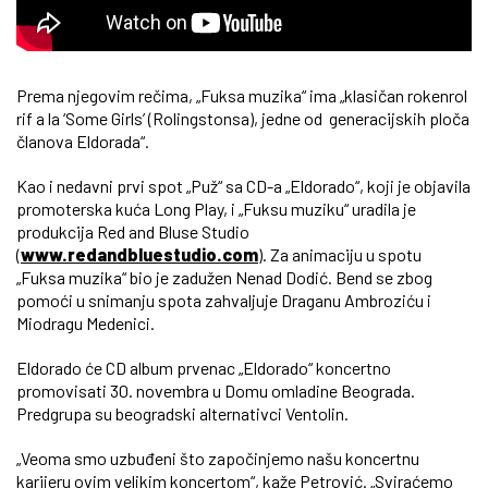
Prema njegovim rečima, „Fuksa muzika“ ima „klasičan rokenrol
rif a la ‘Some Girls’ (Rolingstonsa), jedne od generacijskih ploča
članova Eldorada“.
Kao i nedavni prvi spot „Puž“ sa CD-a „Eldorado“, koji je objavila
promoterska kuća Long Play, i „Fuksu muziku“ uradila je
produkcija Red and Bluse Studio
(
www.redandbluestudio.com
). Za animaciju u spotu
„Fuksa muzika“ bio je zadužen Nenad Dodić. Bend se zbog
pomoći u snimanju spota zahvaljuje Draganu Ambroziću i
Miodragu Medenici.
Eldorado će CD album prvenac „Eldorado“ koncertno
promovisati 30. novembra u Domu omladine Beograda.
Predgrupa su beogradski alternativci Ventolin.
„Veoma smo uzbuđeni što započinjemo našu koncertnu
karijeru ovim velikim koncertom“, kaže Petrović. „Sviraćemo