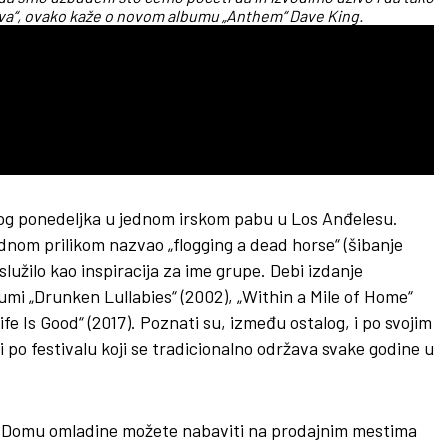
a“, ovako kaže o novom albumu „Anthem“ Dave King.
vakog ponedeljka u jednom irskom pabu u Los Anđelesu.
ednom prilikom nazvao „flogging a dead horse“ (šibanje
lužilo kao inspiracija za ime grupe. Debi izdanje
bumi „Drunken Lullabies“ (2002), „Within a Mile of Home“
Life Is Good“ (2017). Poznati su, između ostalog, i po svojim
po festivalu koji se tradicionalno održava svake godine u
 u Domu omladine možete nabaviti na prodajnim mestima