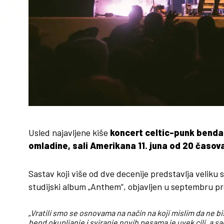
Usled najavljene kiše
koncert celtic-punk benda
omladine, sali Amerikana 11. juna od 20 časov
Sastav koji više od dve decenije predstavlja veliku
studijski album „Anthem“, objavljen u septembru pr
„Vratili smo se osnovama na način na koji mislim da ne b
bend okupljanje i sviranje novih pesama je uvek cilj, a 