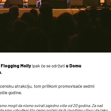
 Flogging Molly
ipak će se održati
u Domu
a.
 scensku atrakciju, tom prilikom promovisaće sedmi
ošle godine.
ismo mogli da nismo svirali zajedno više od 20 godina. Za naš
sada smo uzbuđeni što ćemo početi da ih izvodimo uživo i da tako