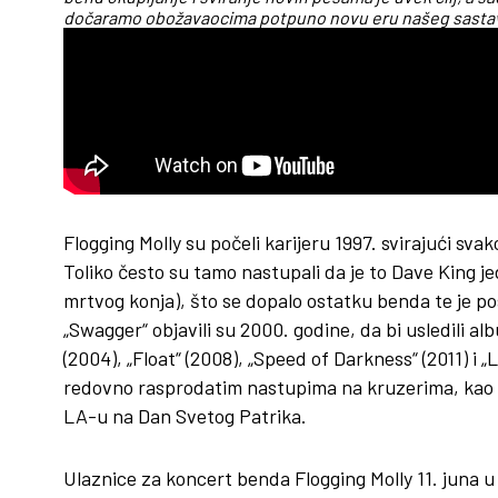
dočaramo obožavaocima potpuno novu eru našeg sastav
Flogging Molly su počeli karijeru 1997. svirajući s
Toliko često su tamo nastupali da je to Dave King j
mrtvog konja), što se dopalo ostatku benda te je pos
„Swagger“ objavili su 2000. godine, da bi usledili al
(2004), „Float“ (2008), „Speed of Darkness“ (2011) i „
redovno rasprodatim nastupima na kruzerima, kao i 
LA-u na Dan Svetog Patrika.
Ulaznice za koncert benda Flogging Molly 11. juna