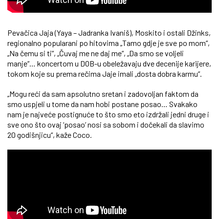
Pevačica Jaja (Yaya – Jadranka Ivaniš), Moskito i ostali Džinks,
regionalno popularani po hitovima „Tamo gdje je sve po mom“,
„Na čemu si ti“, „Čuvaj me ne daj me“, „Da smo se voljeli
manje“… koncertom u DOB-u obeležavaju dve decenije karijere,
tokom koje su prema rečima Jaje imali „dosta dobra karmu“.
„Mogu reći da sam apsolutno sretan i zadovoljan faktom da
smo uspjeli u tome da nam hobi postane posao… Svakako
nam je najveće postignuće to što smo eto izdržali jedni druge i
sve ono što ovaj ‘posao’ nosi sa sobom i dočekali da slavimo
20 godišnjicu“, kaže Coco.