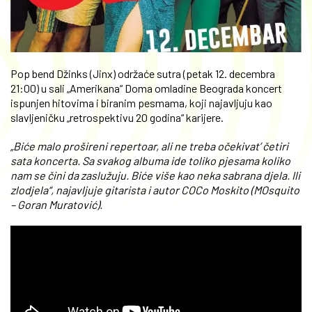
Pop bend Džinks (Jinx) održaće sutra (petak 12. decembra
21:00) u sali „Amerikana“ Doma omladine Beograda koncert
ispunjen hitovima i biranim pesmama, koji najavljuju kao
slavljeničku „retrospektivu 20 godina“ karijere.
„Biće malo prošireni repertoar, ali ne treba očekivat’ četiri
sata koncerta. Sa svakog albuma ide toliko pjesama koliko
nam se čini da zaslužuju. Biće više kao neka sabrana djela. Ili
zlodjela“, najavljuje gitarista i autor COCo Moskito (MOsquito
– Goran Muratović).