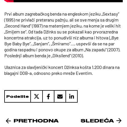
Prvi album zagrebačkog benda na engleskom jeziku „Sextasy“
(1995) ne privlači preteranu pažnju, ali se sve menja sa drugim
„Second Hand“ (1997) na maternjem jeziku, na kome je veliki hit
„Smijem se“. Od tada Džinks su se pokazali kao prvorazredna
koncertna atrakcija, uz to ponudivši niz albuma i hitova („Bye
Bye Baby Bye“, „Sanjam“, „Šmiramo“…, uspevši da se na par
godina raspadnu i ponovo okupe za album „Na zapadu“ (2007).
Poslednji album benda je „Diksilend“ (2010).
Ulaznica za slavljenički koncert Džinksa košta 1.200 dinara na
blagajni DOB-a, odnosno preko mreže Eventim.
Podelite
PRETHODNA
SLEDEĆA