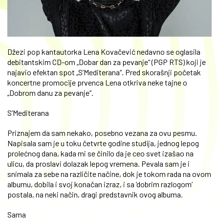
Džezi pop kantautorka Lena Kovačević nedavno se oglasila
debitantskim CD-om „Dobar dan za pevanje“ (PGP RTS) koji je
najavio efektan spot „S’Mediterana“. Pred skorašnji početak
koncertne promocije prvenca Lena otkriva neke tajne o
„Dobrom danu za pevanje“.
S’Mediterana
Priznajem da sam nekako, posebno vezana za ovu pesmu.
Napisala sam je u toku četvrte godine studija, jednog lepog
prolećnog dana, kada mi se činilo da je ceo svet izašao na
ulicu, da proslavi dolazak lepog vremena. Pevala sam je i
snimala za sebe na različite načine, dok je tokom rada na ovom
albumu, dobila i svoj konačan izraz, i sa ‘dobrim razlogom’
postala, na neki način, dragi predstavnik ovog albuma.
Sama