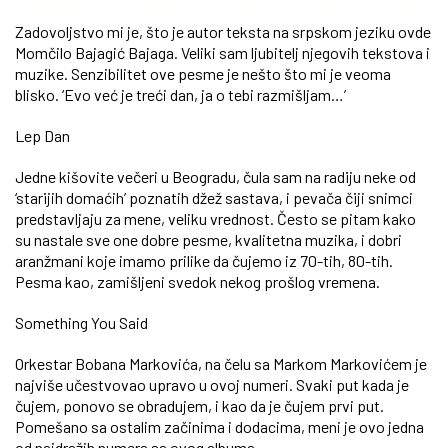
Zadovoljstvo mi je, što je autor teksta na srpskom jeziku ovde
Momčilo Bajagić Bajaga. Veliki sam ljubitelj njegovih tekstova i
muzike. Senzibilitet ove pesme je nešto što mi je veoma
blisko. ‘Evo već je treći dan, ja o tebi razmišljam…’
Lep Dan
Jedne kišovite večeri u Beogradu, čula sam na radiju neke od
‘starijih domaćih’ poznatih džež sastava, i pevača čiji snimci
predstavljaju za mene, veliku vrednost. Često se pitam kako
su nastale sve one dobre pesme, kvalitetna muzika, i dobri
aranžmani koje imamo prilike da čujemo iz 70-tih, 80-tih.
Pesma kao, zamišljeni svedok nekog prošlog vremena.
Something You Said
Orkestar Bobana Markovića, na čelu sa Markom Markovićem je
najviše učestvovao upravo u ovoj numeri. Svaki put kada je
čujem, ponovo se obradujem, i kao da je čujem prvi put.
Pomešano sa ostalim začinima i dodacima, meni je ovo jedna
od najdražih numera sa ovog albuma.