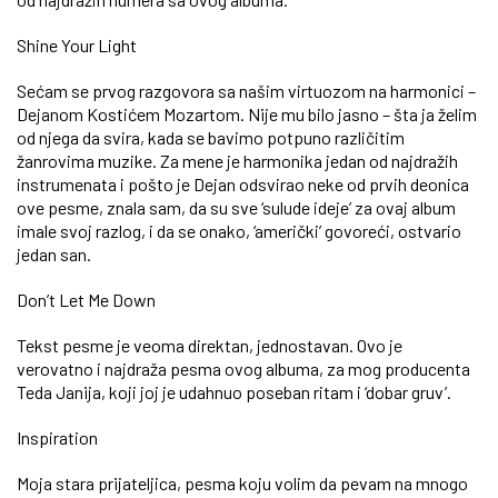
Shine Your Light
Sećam se prvog razgovora sa našim virtuozom na harmonici –
Dejanom Kostićem Mozartom. Nije mu bilo jasno – šta ja želim
od njega da svira, kada se bavimo potpuno različitim
žanrovima muzike. Za mene je harmonika jedan od najdražih
instrumenata i pošto je Dejan odsvirao neke od prvih deonica
ove pesme, znala sam, da su sve ‘sulude ideje’ za ovaj album
imale svoj razlog, i da se onako, ‘američki’ govoreći, ostvario
jedan san.
Don’t Let Me Down
Tekst pesme je veoma direktan, jednostavan. Ovo je
verovatno i najdraža pesma ovog albuma, za mog producenta
Teda Janija, koji joj je udahnuo poseban ritam i ‘dobar gruv’.
Inspiration
Moja stara prijateljica, pesma koju volim da pevam na mnogo