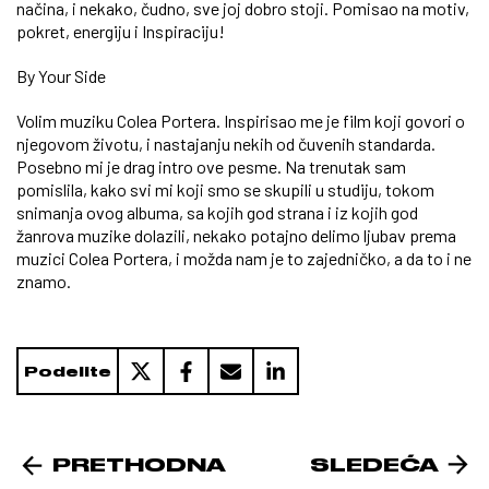
načina, i nekako, čudno, sve joj dobro stoji. Pomisao na motiv,
pokret, energiju i Inspiraciju!
By Your Side
Volim muziku Colea Portera. Inspirisao me je film koji govori o
njegovom životu, i nastajanju nekih od čuvenih standarda.
Posebno mi je drag intro ove pesme. Na trenutak sam
pomislila, kako svi mi koji smo se skupili u studiju, tokom
snimanja ovog albuma, sa kojih god strana i iz kojih god
žanrova muzike dolazili, nekako potajno delimo ljubav prema
muzici Colea Portera, i možda nam je to zajedničko, a da to i ne
znamo.
Podelite
PRETHODNA
SLEDEĆA