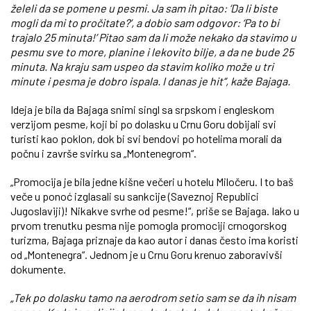
želeli da se pomene u pesmi. Ja sam ih pitao: ‘Da li biste
mogli da mi to pročitate?’, a dobio sam odgovor: ‘Pa to bi
trajalo 25 minuta!’ Pitao sam da li može nekako da stavimo u
pesmu sve to more, planine i lekovito bilje, a da ne bude 25
minuta. Na kraju sam uspeo da stavim koliko može u tri
minute i pesma je dobro ispala. I danas je hit“, kaže Bajaga.
Ideja je bila da Bajaga snimi singl sa srpskom i engleskom
verzijom pesme, koji bi po dolasku u Crnu Goru dobijali svi
turisti kao poklon, dok bi svi bendovi po hotelima morali da
počnu i završe svirku sa „Montenegrom“.
„Promocija je bila jedne kišne večeri u hotelu Miločeru. I to baš
veče u ponoć izglasali su sankcije (Saveznoj Republici
Jugoslaviji)! Nikakve svrhe od pesme!“, priše se Bajaga. Iako u
prvom trenutku pesma nije pomogla promociji crnogorskog
turizma, Bajaga priznaje da kao autor i danas često ima koristi
od „Montenegra“. Jednom je u Crnu Goru krenuo zaboravivši
dokumente.
„Tek po dolasku tamo na aerodrom setio sam se da ih nisam