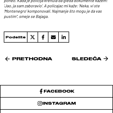
poneo. Kada je policija krenula da gleda dokumente kažem:
‘Jao, ja sam zaboravio’. A policajac mi kaže: ‘Neka, vi ste
‘Montenegro’ komponovali. Najmanje što mogu je da vas
pustim“, smeje se Bajaga.
Podelite
PRETHODNA
SLEDEĆA
FACEBOOK
INSTAGRAM