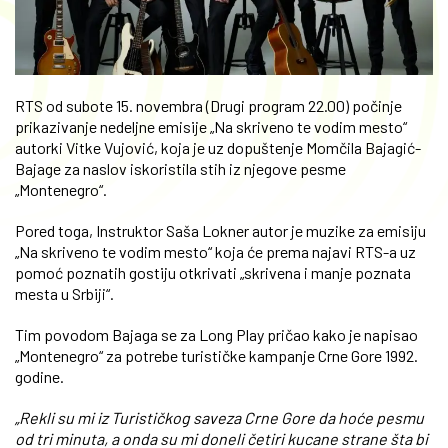
RTS od subote 15. novembra (Drugi program 22.00) počinje
prikazivanje nedeljne emisije „Na skriveno te vodim mesto“
autorki Vitke Vujović, koja je uz dopuštenje Momčila Bajagić-
Bajage za naslov iskoristila stih iz njegove pesme
„Montenegro“.
Pored toga, Instruktor Saša Lokner autor je muzike za emisiju
„Na skriveno te vodim mesto“ koja će prema najavi RTS-a uz
pomoć poznatih gostiju otkrivati „skrivena i manje poznata
mesta u Srbiji“.
Tim povodom Bajaga se za Long Play pričao kako je napisao
„Montenegro“ za potrebe turističke kampanje Crne Gore 1992.
godine.
„Rekli su mi iz Turističkog saveza Crne Gore da hoće pesmu
od tri minuta, a onda su mi doneli četiri kucane strane šta bi