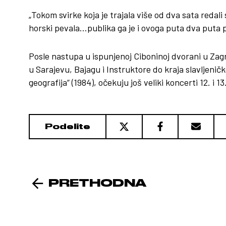
„Tokom svirke koja je trajala više od dva sata redali 
horski pevala…publika ga je i ovoga puta dva puta 
Posle nastupa u ispunjenoj Ciboninoj dvorani u Zag
u Sarajevu, Bajagu i Instruktore do kraja slavljeni
geografija“ (1984), očekuju još veliki koncerti 12. i 13
Podelite
PRETHODNA