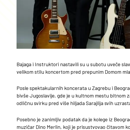
Bajaga i Instruktori nastavili su u subotu uveče sl
velikom stilu koncertom pred prepunim Domom mla
Posle spektakularnih koncerata u Zagrebu i Beogra
bivše Jugoslavije, gde je u kultnom mestu bitnom z
odličnu svirku pred više hiljada Sarajlija svih uzrast
Posebno je zanimljiv podatak da je kolege iz Beogr
muzičar Dino Merlin, koji je prisustvovao čitavom 