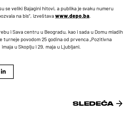
su se veliki Bajagini hitovi, a publika je svaku numeru
pozvala na bis“, izveštava
www.depo.ba
.
rebu i Sava centru u Beogradu, kao i sada u Domu mladih
čke turneje povodom 25 godina od prvenca „Pozitivna
. imaja u Skoplju i 29. maja u Ljubljani.
SLEDEĆA