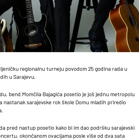
avljeničku regionalnu turneju povodom 25 godina rada u
dih u Sarajevu.
du, bend Momčila Bajagića posetio je još jednu metropolu
a nastanak sarajevske rok škole Domu mladih priredio
a.
ada pred nastup posetio kako bi im dao podršku sarajevski
koncertu, okončanom ovacijama posle više od dva sata