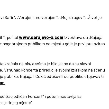
vi Safir“, „Verujem, ne verujem“, „Moji drugovi“, „Život je
h“, portal
www.sarajevo-x.com
izveštava da „Bajaga
ed mnogobrojnom publikom na mjestu gdje je prvi put svirao
a vraćala na bis, a svima je bilo jasno da su slavni
ke. Vrhunac koncerta priredio je svojim izlaskom na scenu
je publike. Bajaga i Cukić oduševili su publiku otpjevavši
om
.
 održao odličan koncert“ i potom nastavlja sa
osljednjeg mjesta“.