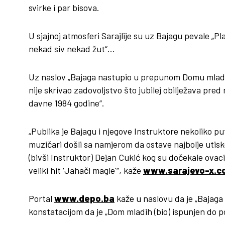
svirke i par bisova.
U sjajnoj atmosferi Sarajlije su uz Bajagu pevale „Pla
nekad siv nekad žut“…
Uz naslov „Bajaga nastupio u prepunom Domu mladi
nije skrivao zadovoljstvo što jubilej obilježava pr
davne 1984 godine“.
„Publika je Bajagu i njegove Instruktore nekoliko put
muzičari došli sa namjerom da ostave najbolje utis
(bivši Instruktor) Dejan Cukić kog su dočekale ovaci
veliki hit ‘Jahači magle'“, kaže
www.sarajevo-x.c
Portal
www.depo.ba
kaže u naslovu da je „Bajaga
konstatacijom da je „Dom mladih (bio) ispunjen do p