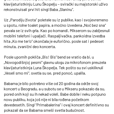
klavijaturistkinju Lunu Škopelju – svirački su majstorski uživo
rekonstruisali prvi hit singl Baba „Slaninu“.
Uz „Parodiju života“ poletele su iz publike, kao i svojevremeno
u spotu, rolne toalet papira, a moćno izvedena „Noć bez sna“
pevala se iz svih grla. Kao po komandi, Mikserom su zabljesnuli
mobilni telefoni i upaljači. Raspaljivačka, pankoidna izvedba
hita „Ko me ter’o“ okončala je euforično, posle sat i pedeset
minuta, zvanični deo koncerta.
Posle upornih pokliča „Bis! Bis“ bend se vratio da bi, u
„Novogodišnjoj pesmi“ glavnu ulogu za mikrofonom preuzela
klavijaturistkinja Luna Škopelja. Tek pošto su svi uskliknuli
„Veseli smo mi“, svetla su se, pred ponoć, upalila.
Babama je bilo potrebno više od 20 godina da održe svoj
koncert u Beogradu, a u subotu se u Mikseru pokazalo da su,
pored onih koji su ih nekad voleli, Babe dobile i neku potpuno
novu publiku, koja još nije ni bila rođena početkom
devedesetih. Singl “Primabalerina” i ovaj koncert definitivno su
pokazali da se Babama smeši svetla budućnost.