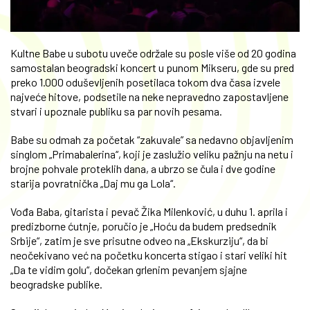
Kultne Babe u subotu uveče održale su posle više od 20 godina
samostalan beogradski koncert u punom Mikseru, gde su pred
preko 1.000 oduševljenih posetilaca tokom dva časa izvele
najveće hitove, podsetile na neke nepravedno zapostavljene
stvari i upoznale publiku sa par novih pesama.
Babe su odmah za početak “zakuvale” sa nedavno objavljenim
singlom „Primabalerina“, koji je zaslužio veliku pažnju na netu i
brojne pohvale proteklih dana, a ubrzo se čula i dve godine
starija povratnička „Daj mu ga Lola“.
Vođa Baba, gitarista i pevač Žika Milenković, u duhu 1. aprila i
predizborne ćutnje, poručio je „Hoću da budem predsednik
Srbije“, zatim je sve prisutne odveo na „Ekskurziju“, da bi
neočekivano već na početku koncerta stigao i stari veliki hit
„Da te vidim golu“, dočekan grlenim pevanjem sjajne
beogradske publike.