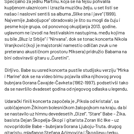
Specijalno za jednu Martinu, koja se na fejsu pohvalila
kupljenom ulaznicom i izrazila muzičku želju, u set listi se
našao i naslovni sentiš sa albuma „Slike sna i jave“ (1999).
Najvernije „baboljupce“ obradovalo je što su mogli da čuju i
pesme koje grupa, od ponovnog okupljanja 2013. godine,
uglavnom ne izvodi na festivalskim nastupima, među kojima
su bile „Bluz iz Srbije“ i “Nirvana“, dok se tonac koncerta Nikola
Vranjković (koji je majstorski namestio odličan zvuk u ne
preterano akustičnom prostoru Miksera) pridružio Babama na
bini odsviravši gitaru u „Ćuretini“.
Dirljivo, Babe su usred koncerta pustile studijsku verziju “Mirka
i Marine” dok se na video bimu pojavila slika njihovog prvog
bubnjara Gorana Čavajde-Čavketa (1962-1997), podsetivši tako
da se navršilo dvadeset godina od njegovog odlaska u legendu.
Udarački finiš koncerta započela je „Piksla od kristala“, sa
uobičajenom Žikinom bolesničkom žalopojkom na kraju, da bi
se nastavilo uz himnu devedesetih „Dizel“. “Stare” Babe – Žika,
basista Dejan Škopelja-Škopi i gitarista Zoran Ilić Ilke – uz
novopridošle Babe – bubnjara Gorana Ljuboju-Truta, drugog
gitaristu, mlađanog Stefana Aćimovića i Škopijevu ćerku,