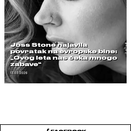
Joss Stone najavila
povratak na evropske bine:
„Ovog leta nas čeka mnogo
zabave“
13.03.2026