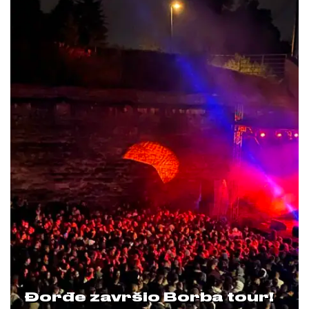
Đorđe završio Borba tour!