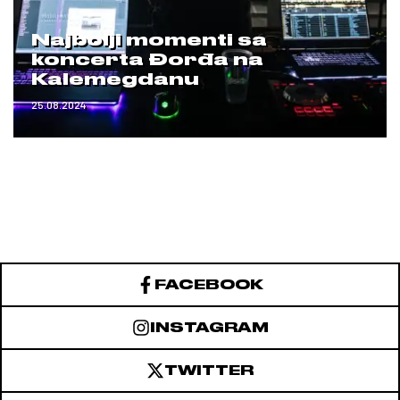
Najbolji momenti sa
koncerta Đorđa na
Kalemegdanu
25.08.2024
FACEBOOK
INSTAGRAM
TWITTER