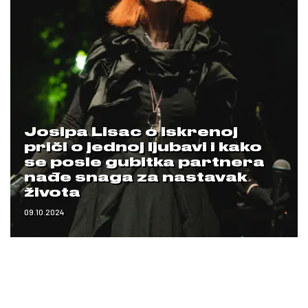
Josipa Lisac o iskrenoj
priči o jednoj ljubavi i kako
se posle gubitka partnera
nađe snaga za nastavak
života
09.10.2024