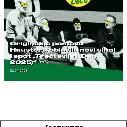
Originalna postava
Haustora objavila novi singl
i spot „Treći svijet (Dub
2025)“
02.04.2025