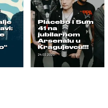
a
lje
Placebo i Sum
avi:
41 na
te
jubilarnom
Arsenalu u
o“
Kragujevcu!!!
24.02.2020