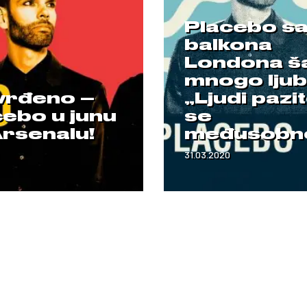
Placebo s
balkona
Londona ša
mnogo ljub
vrđeno –
„Ljudi pazi
cebo u junu
se
Arsenalu!
međusobn
31.03.2020