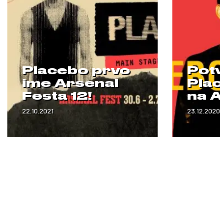
Placebo prvo
Pot
ime Arsenal
Pla
Festa 12!
na 
22.10.2021
23.12.2020