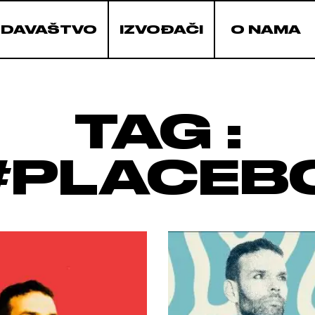
ZDAVAŠTVO
IZVOĐAČI
O NAMA
TAG :
#PLACEB