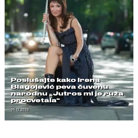
Poslušajte kako Irena
Blagojević peva čuvenu
narodnu „Jutros mi je ruža
procvetala“
05.12.2020