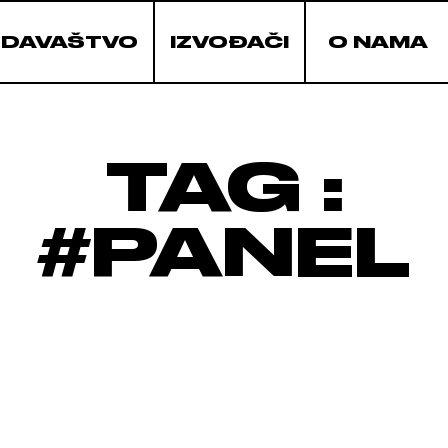
ZDAVAŠTVO
IZVOĐAČI
O NAMA
TAG :
#PANEL