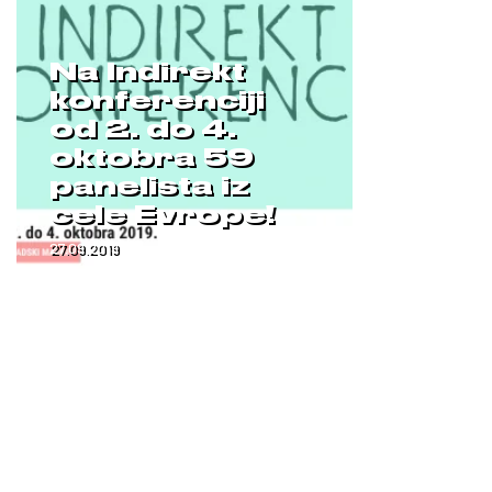
Na Indirekt
konferenciji
od 2. do 4.
oktobra 59
panelista iz
cele Evrope!
27.09.2019