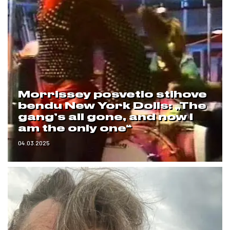
Morrissey posvetio stihove
bendu New York Dolls: „The
gang’s all gone, and now I
am the only one“
04.03.2025