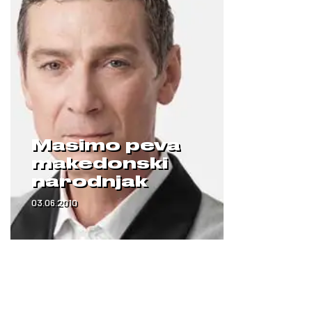
Masimo peva
makedonski
narodnjak
03.06.2010