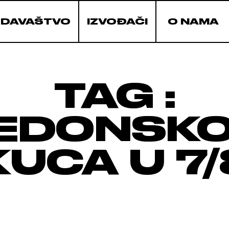
ZDAVAŠTVO
IZVOĐAČI
O NAMA
TAG :
EDONSKO
KUCA U 7/