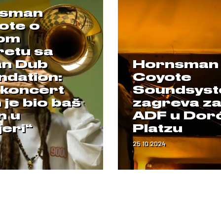
sman
ote o
om
retu sa
an Dub
Hornsman
ndation:
Coyote
 koncert
Soundsys
je bio baš
zagreva z
n u
ADF u Dor
jeri“
Platzu
25.10.2024