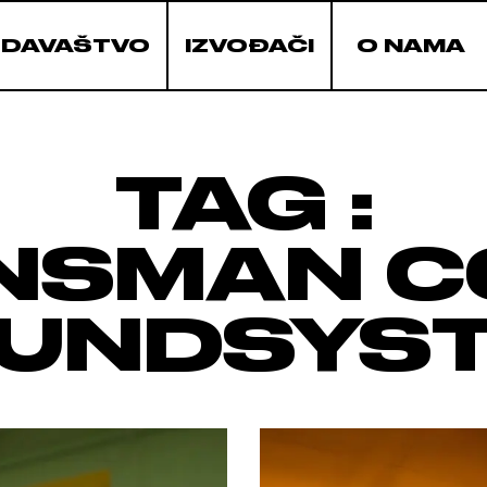
ZDAVAŠTVO
IZVOĐAČI
O NAMA
TAG :
NSMAN C
UNDSYS