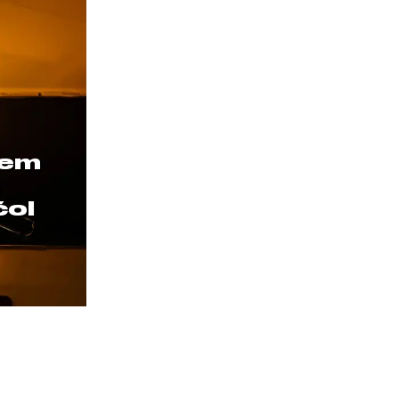
tem
a
ćol