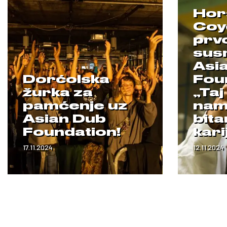
Hor
Coy
prv
sus
Asi
Dorćolska
Fou
žurka za
„Taj
pamćenje uz
nam 
Asian Dub
bita
Foundation!
kari
17.11.2024
12.11.2024