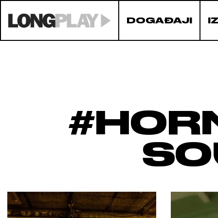
DOGAĐAJI
I
#HOR
SO