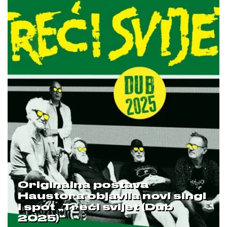
Originalna postava
Haustora objavila novi singl
i spot „Treći svijet (Dub
2025)“