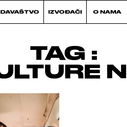
ZDAVAŠTVO
IZVOĐAČI
O NAMA
TAG :
ULTURE N