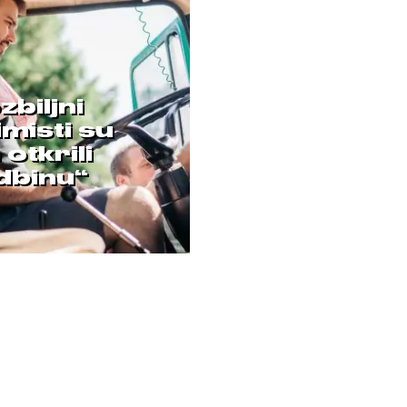
biljni
misti su
otkrili
dbinu“