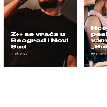
Neoz
Z++ se vraća u
pesi
Beograd i Novi
vam 
Sad
„Su
05.05.2022
22.10.2019