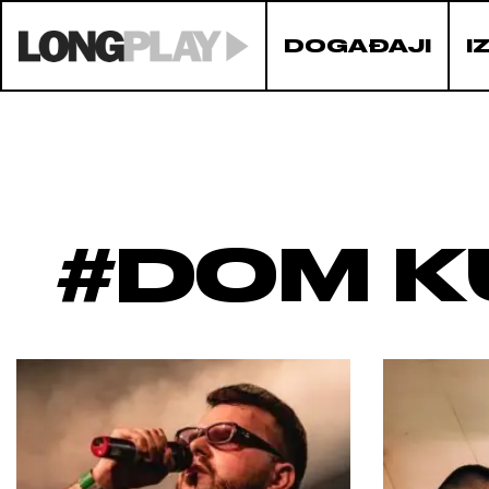
DOGAĐAJI
I
#DOM K