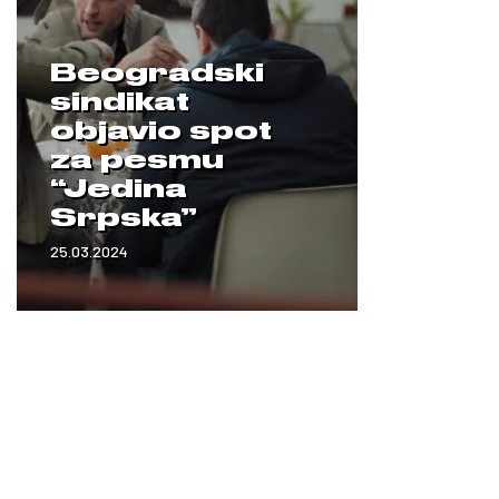
Beogradski
sindikat
objavio spot
za pesmu
“Jedina
Srpska”
25.03.2024