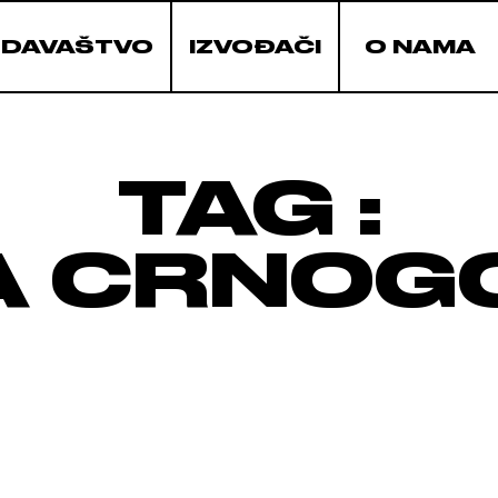
ZDAVAŠTVO
IZVOĐAČI
O NAMA
TAG :
A CRNOG