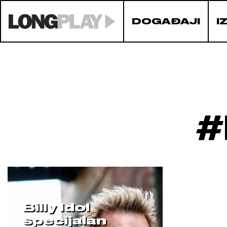
DOGAĐAJI
I
Billy Idol
specijalan