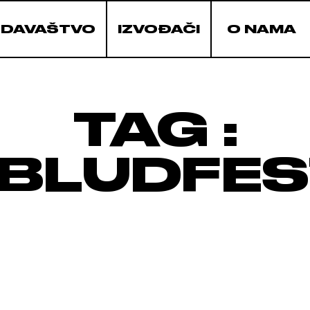
ZDAVAŠTVO
IZVOĐAČI
O NAMA
TAG :
#BLUDFES