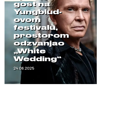
gost na
Yungblud-
ovom
festivalu,
prostorom
odzvanjao
„White
Wedding“
24.06.2025