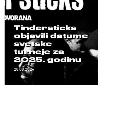
Tindersticks
objavili datume
svetske
turneje za
2025. godinu
26.09.2024