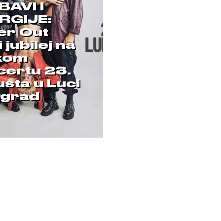
BAVI I
RGIJE:
er Out
i jubilej na
ikom
certu 23.
sta u Luci
grad