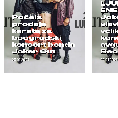
LJU
ENE
Počela
Jok
prodaja
slav
karata za
vel
beogradski
kon
koncert benda
avgu
Joker Out
Beo
23.01.2026
22.01.2026