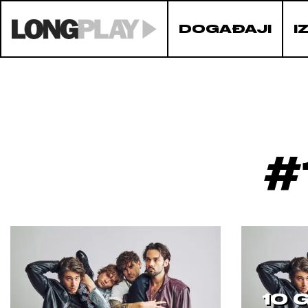
DOGAĐAJI
I
#
10 