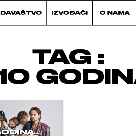
ZDAVAŠTVO
IZVOĐAČI
O NAMA
TAG :
10 GODI
GODINA