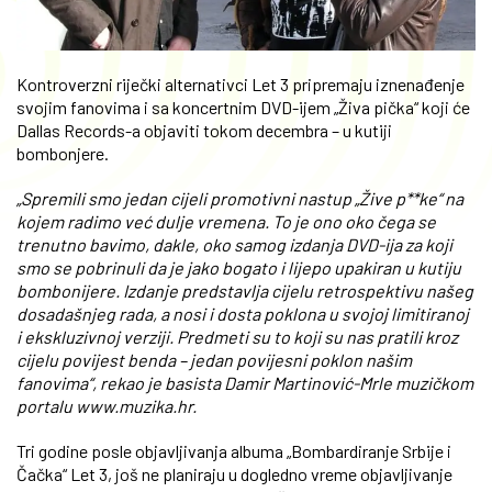
Kontroverzni riječki alternativci Let 3 pripremaju iznenađenje
svojim fanovima i sa koncertnim DVD-ijem „Živa pička“ koji će
Dallas Records-a objaviti tokom decembra – u kutiji
bombonjere.
„Spremili smo jedan cijeli promotivni nastup „Žive p**ke“ na
kojem radimo već dulje vremena. To je ono oko čega se
trenutno bavimo, dakle, oko samog izdanja DVD-ija za koji
smo se pobrinuli da je jako bogato i lijepo upakiran u kutiju
bombonijere. Izdanje predstavlja cijelu retrospektivu našeg
dosadašnjeg rada, a nosi i dosta poklona u svojoj limitiranoj
i ekskluzivnoj verziji. Predmeti su to koji su nas pratili kroz
cijelu povijest benda – jedan povijesni poklon našim
fanovima“, rekao je basista Damir Martinović-Mrle muzičkom
portalu www.muzika.hr.
Tri godine posle objavljivanja albuma „Bombardiranje Srbije i
Čačka“ Let 3, još ne planiraju u dogledno vreme objavljivanje