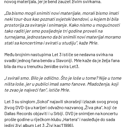
novog materijala, jer je bend zauzet živim svirkama.
„Da bismo mogli snimiti novi materijale, morali bismo imati
neki tour-bus kao poznati svjetski bendovi, u kojem bi bila
prostorija za sviranje i snimanje. Kako nismo u mogućnosti
tako raditi jer smo posljednje tri godine proveli na
turnejama, jednostavno da bi snimili novi materijal moramo
stati sa koncertima i svirati u studiju“, kaže Mrle.
Među brojnim nastupima Let 3 ističe se nedavna svirka na
svadbi jednog fana benda u Slavoniji. Mrle kaže da je želja fana
bila da mu u trenutku ženidbe svira Let3.
„I svirali smo. Bilo je odlično. Što je loše u tome? Nije u tome
ništa loše, jer u publici imaš samo fanove. Mladoženja, koji
te zvao je najveći fan“, ističe Mrle.
Let 3 su singlom „Sokol“ najavili skorašnji izlazak svog prvog
živog DVD-ija u karijeri odvažno nazvanog „Živa pka“, koji će
Dallas Records objaviti i u Srbiji. DVD je snimljen na koncertu
prošle godine u riječkom klubu „Hartera“ i nasleđuje do sada
jedini živi album Let 3 „Živi kac“(1996).