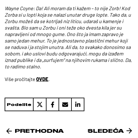
Wayne Coyne: Da! Ali moram da ti kažem – to nije Zorb! Kod
Zorba si u lopti koja se nalazi unutar druge lopte. Tako da, u
Zorbu možeš da se kotrljaš niz liticu, udaraš u kamenje i
svašta. Bio sam u Zorbu i oni teže oko dvesta kila jer su
napravljeni od mnogo gume. Ono što ja imam zapravo je
samo jedan mehur. To je jednostavno plastični mehur koji
se naduva i ja stojim unutra. Ali da, to svakako donosimo sa
sobom, i ako uslovi budu odgovarajući, mogu da izađem
iznad publike i da „surfujem“ na njihovim rukama i slično. Da,
to radimo stalno.
Više pročitajte
OVDE
.
Podelite
PRETHODNA
SLEDEĆA