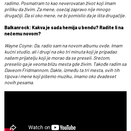
radimo. Posmatram to kao neverovatan život koji imam
priliku da živim. Za mene, osećaj zapravo nije mnogo
drugačiji. Da si oko mene, ne bi pomislio da je išta drugačije.
Balkanrock: Kakva je sada hemija u bendu? Radite li na
nečemu novom?
Wayne Coyne: Da, radio sam na novom albumu ovde. Imam
kućni studio, ali i drugi na oko tri minuta koji je pripadao
našem prijatelju koji je morao da se preseli. Srećom,
preselio ga je veoma blizu mesta gde živim. Takođe radim sa
Daveom Fridmannom. Dakle, između ta tri mesta, svih tih
tipova i mene koji pišemo muziku, imamo oko dvadeset
novih pesama.