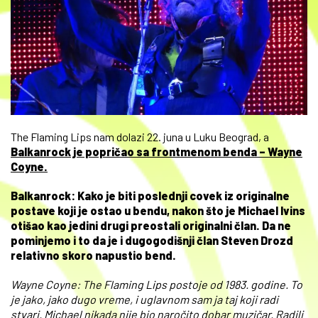
The Flaming Lips nam dolazi 22. juna u Luku Beograd, a
Balkanrock je popričao sa frontmenom benda – Wayne
Coyne.
Balkanrock: Kako je biti poslednji covek iz originalne
postave koji je ostao u bendu, nakon što je Michael Ivins
otišao kao jedini drugi preostali originalni član. Da ne
pominjemo i to da je i dugogodišnji član Steven Drozd
relativno skoro napustio bend.
Wayne Coyne: The Flaming Lips postoje od 1983. godine. To
je jako, jako dugo vreme, i uglavnom sam ja taj koji radi
stvari. Michael nikada nije bio naročito dobar muzičar. Radili