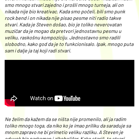
smo mnogo stvari zajedno i prošli mnogo turneja, ali on
nikada nije bio kreativac. Kada smo počeli, bili smo punk
rock bend i on nikada nije pisao pesme niti radio takve
stvari. Kada je Steven došao, bio je toliko neverovatan
muzičar da je mogao da pretvori jednostavnu pesmu u
veliku, raskošnu kompoziciju. Jednostavno smo radili
slobodno, kako god da je to funkcionisalo. Ipak, mnogo puta
sam i dalje ja taj koji radi stvari.
Ne želim da kažem da se ništa nije promenilo, ali ja radim
toliko mnogo toga, da niko ko je imao priliku da saraduje sa
mnom zapravo ne bi primetio veliku razliku. A Steven je
oduvek bio narkoman i alkoholičar. Kako stariš, te stvari