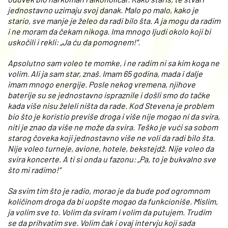
jednostavno uzimaju svoj danak. Malo po malo, kako je
stario, sve manje je želeo da radi bilo šta. A ja mogu da radim
i ne moram da čekam nikoga. Ima mnogo ljudi okolo koji bi
uskočili i rekli: „Ja ću da pomognem!“.
Apsolutno sam voleo te momke, i ne radim ni sa kim koga ne
volim. Ali ja sam star, znaš. Imam 65 godina, mada i dalje
imam mnogo energije. Posle nekog vremena, njihove
baterije su se jednostavno ispraznile i došli smo do tačke
kada više nisu želeli ništa da rade. Kod Stevena je problem
bio što je koristio previše droga i više nije mogao ni da svira,
niti je znao da više ne može da svira. Teško je vući sa sobom
starog čoveka koji jednostavno više ne voli da radi bilo šta.
Nije voleo turneje, avione, hotele, bekstejdž. Nije voleo da
svira koncerte. A ti si onda u fazonu: „Pa, to je bukvalno sve
što mi radimo!“
Sa svim tim što je radio, morao je da bude pod ogromnom
količinom droga da bi uopšte mogao da funkcioniše. Mislim,
ja volim sve to. Volim da sviram i volim da putujem. Trudim
se da prihvatim sve. Volim čak i ovaj intervju koji sada