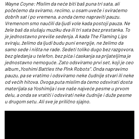
Wayne Coyne: Mislim da neće biti baš puna tri sata, ali
počećemo da sviramo, recimo, u osam uveče i sviraćemo
dobrih sat i po vremena, a onda ćemo napraviti pauzu.
Vremenom smo naučili da ljudi vole kada postoji pauza. Ne
žele baš da slušaju muziku dva ili tri sata bez prestanka. To
je jednostavno previše sedenja. A kada The Flaming Lips
sviraju, želimo da ljudi budu puni energije, ne želimo da
samo sede i ništa ne rade. Sedeti toliko dugo bez razgovora,
bez gledanja u telefon, bez pića i ćaskanja sa prijateljima je
jednostavno nemoguće. Zato odsviramo prvi set, koji je ceo
album „Yoshimi Battles the Pink Robots“. Onda napravimo
pauzu, pa se vratimo i odsviramo neke čudnije stvari ili neke
od većih hitova. Ovoga puta mislim da ćemo odsvirati dosta
materijala sa Yoshimija i sve naše najveće pesme u prvom
delu, a onda se vratiti i odsvirati neke čudnije i duže pesme
u drugom setu. Ali sve je prilično sjajno.