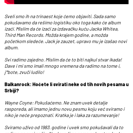
Sveli smo ih na trinaest koje ćemo objaviti. Sada samo
pokušavamo da rešimo logistiku oko toga kako će album
izaći. Mislim da će izaći za izdavačku kuću Jacka Whitea,
Third Man Records. Možda krajem godine, a možda
početkom sledeće. Jack je zauzet, upravo mu je izašao novi
album.
Svi radimo zajedno. Mislim da će to biti najkul stvar ikada!
Dave i mi smo imali mnogo vremena da radimo na tome i,
j*bote, zvuči ludilo!
Balkanrock: Hoćete li svirati neke od tih novih pesama u
Srbiji?
Wayne Coyne: Pokušaćemo. Ne znam uvek detalje
rasporeda, ali imamo jednu novu pesmu koju već sviramo i
niko je neće prepoznati. Kratka je i laka za razumevanje!
Sviramo uživo od 1983. godine i uvek smo pokušavali da to