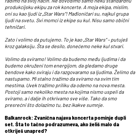
radimo na svoj način. Ne dovodimo samo neku standardnu
produkcijsku ekipu za rok koncerte. A moja ekipa, mislim,
oni su kao ljudi iz „Star Wars“! Mađioničari su, najkul grupa
ljudi na svetu. Svi momci iz ekipe su kul. Nisu samo obični
tehničari.
Zato i volimo da putujemo. To je kao „Star Wars“ – putuješ
kroz galaksiju. Šta se desilo, donećemo neke kul stvari.
Volimo da sviramo! Volimo da budemo među ljudima i da
budemo okruženi tom energijom, da gledamo druge
bendove kako sviraju i da razgovaramo sa ljudima. Želimo da
nastupamo. Mi stalno tražimo da sviramo na svim tim
mestima. Uvek tražimo priliku da odemo na nova mesta.
Postoji samo nekoliko mesta na kojima nismo uspeli da
sviramo, a i dalje ih otkrivamo sve više. Tako da smo
presrećni što dolazimo tu, bez ikakve sumnje.
Balkanrock: Zvanična najava koncerta pominje dupli
set. Šta to tačno podrazumeva, ako želiš malo da
otkriješ unapred?