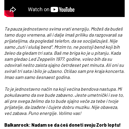
Ta pauza jednostavno svima vrati energiju. Možeš da budeš
tamo dugo vremena, ali i dalje imaš priliku da razgovaraš sa
prijateljima, da pogledaš telefon, da se socijalizuješ. Nije
samo „ćuti i slušaj bend“. Mrzim to, ne postoji bend koji bih
želeo da gledam tri sata. Baš me briga ko je u pitanju. Kada
sam gledao Led Zeppelin 1977. godine, voleo bih da su
odsvirali nešto zaista sjajno četrdeset pet minuta. Ali oni su
svirali tri sata i bilo je užasno. Otišao sam pre kraja koncerta.
Imao sam samo šesnaest godina.
To je jednostavno način na koji većina bendova nastupa. Mi
pokušavamo da sve bude zabavno. Jeste umetnički i sve to,
ali pre svega želimo da to bude sjajno veče za tebe i tvoje
prijatelje, da izađete i čujete dobru muziku. Nije obaveza,
već zabava. Puno energije. Volimo vas!
Balkanrock: Nadam se da ćeš doneti svoju Zorb loptu!