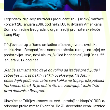
Legendarni trip-hop muzičar i producent Triki (Tricky) održaće
koncert 26. januara 2016. godine (21:00) u dvorani Amerikana
Doma omladine Beograda, u organizaciji promoterske kuće
Long Play.
Trikijev nastup u Domu omladine biće svojevrsna svetska
ekskluziva – Beograd je na samom početku turneje na kojoj će
predstavljati svoj novi album „Skilled Mechanics“, koji izlazi 22.
januara 2016. godine!
„Ranije sam smatrao da je dovoljno da izađeš pred ljude i
zabavljaš ih, bez nekih velikih očekivanja. Međutim,
poslednjih godina shvatio sam koliko mi toga pruža publika
(na koncertima). To je nešto što me zadivljuje“, kaže Triki
pred dolazak u Beograd.
Ulaznice za Trikijev koncert su već u prodaji na blagajni DOB-a,
odnosno preko mreže Eventim. Do 31. decembra cena ulaznice