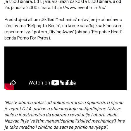
je 1.500 dinara. Od 1. januara ulaznica košta 1.800 dinara, a od
25. januara 2.000 dinara. http://www.eventim.rs/rs/
Predstojeći album „Skilled Mechanics“ najavljen je odnedavno
singlovima “Beijing To Berlin”, na kome sarađuje sa kineskom
reperkom Ivy, i potom „Diving Away“ (obrada “Porpoise Head”
benda Porno For Pyros).
“Naziv albuma dolazi od dokumentarca o špijunaži. U njemu
je agent C.I.A. pričao o ubicama koje su Sjedinjene Države
slale u inostranstvo da pokrenu revolucije i obore vlade.
Nazvao ih je ‘veštim mehaničarima’ (‘skilled mechanics’). Ime
je tako mračno i cinično da sam se primio na njega“,