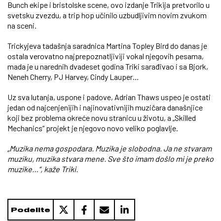
Bunch ekipe i bristolske scene, ovo izdanje Trikija pretvorilo u
svetsku zvezdu, a trip hop učinilo uzbudljivim novim zvukom
na sceni.
Trickyjeva tadašnja saradnica Martina Topley Bird do danas je
ostala verovatno najprepoznatljiviji vokal njegovih pesama,
mada je u narednih dvadeset godina Triki sarađivao i sa Bjork,
Neneh Cherry, PJ Harvey, Cindy Lauper…
Uz sva lutanja, uspone i padove, Adrian Thaws uspeo je ostati
jedan od najcenjenijih i najinovativnijih muzičara današnjice
koji bez problema okreće novu stranicu u životu, a „Skilled
Mechanics“ projekt je njegovo novo veliko poglavlje.
„Muzika nema gospodara. Muzika je slobodna. Ja ne stvaram
muziku, muzika stvara mene. Sve što imam došlo mi je preko
muzike…“, kaže Triki.
Podelite