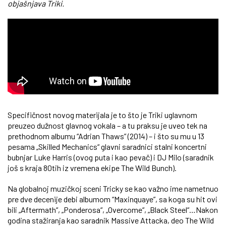
objašnjava Triki.
Specifičnost novog materijala je to što je Triki uglavnom
preuzeo dužnost glavnog vokala – a tu praksu je uveo tek na
prethodnom albumu “Adrian Thaws” (2014) – i što su mu u 13
pesama „Skilled Mechanics“ glavni saradnici stalni koncertni
bubnjar Luke Harris (ovog puta i kao pevač) i DJ Milo (saradnik
još s kraja 80tih iz vremena ekipe The Wild Bunch).
Na globalnoj muzičkoj sceni Tricky se kao važno ime nametnuo
pre dve decenije debi albumom “Maxinquaye”, sa koga su hit ovi
bili „Aftermath“, „Ponderosa“, „Overcome“, „Black Steel“…Nakon
godina stažiranja kao saradnik Massive Attacka, deo The Wild