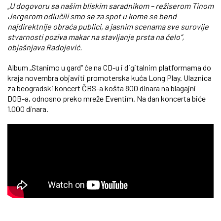
„U dogovoru sa našim bliskim saradnikom – režiserom Tinom
Jergerom odlučili smo se za spot u kome se bend
najdirektnije obraća publici, a jasnim scenama sve surovije
stvarnosti poziva makar na stavljanje prsta na čelo“,
objašnjava Radojević.
Album „Stanimo u gard“ će na CD-u i digitalnim platformama do
kraja novembra objaviti promoterska kuća Long Play. Ulaznica
za beogradski koncert ČBS-a košta 800 dinara na blagajni
DOB-a, odnosno preko mreže Eventim. Na dan koncerta biće
1.000 dinara.