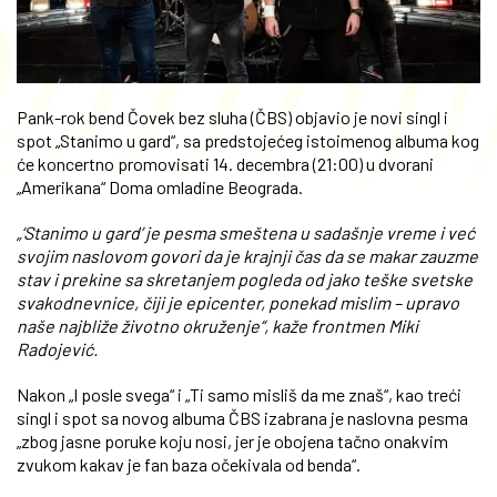
Pank-rok bend Čovek bez sluha (ČBS) objavio je novi singl i
spot „Stanimo u gard“, sa predstojećeg istoimenog albuma kog
će koncertno promovisati 14. decembra (21:00) u dvorani
„Amerikana“ Doma omladine Beograda.
„‘Stanimo u gard’ je pesma smeštena u sadašnje vreme i već
svojim naslovom govori da je krajnji čas da se makar zauzme
stav i prekine sa skretanjem pogleda od jako teške svetske
svakodnevnice, čiji je epicenter, ponekad mislim – upravo
naše najbliže životno okruženje“, kaže frontmen Miki
Radojević.
Nakon „I posle svega“ i „Ti samo misliš da me znaš“, kao treći
singl i spot sa novog albuma ČBS izabrana je naslovna pesma
„zbog jasne poruke koju nosi, jer je obojena tačno onakvim
zvukom kakav je fan baza očekivala od benda“.