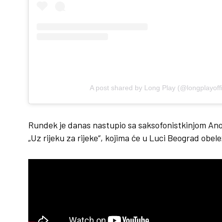
A post shared by Long Play (@longplayoffi
Rundek je danas nastupio sa saksofonistkinjom Ano
„Uz rijeku za rijeke“, kojima će u Luci Beograd obele