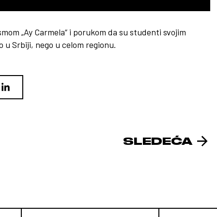
smom „Ay Carmela“ i porukom da su studenti svojim
o u Srbiji, nego u celom regionu.
SLEDEĆA