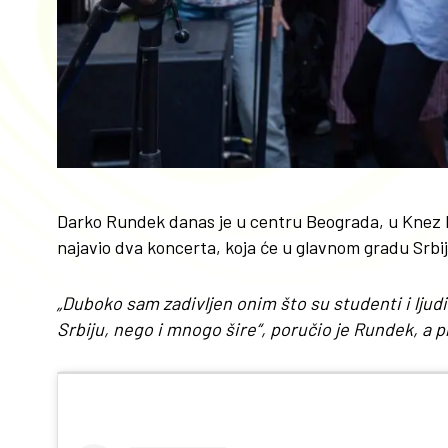
Darko Rundek danas je u centru Beograda, u Knez Mi
najavio dva koncerta, koja će u glavnom gradu Srbije 
„Duboko sam zadivljen onim što su studenti i ljudi 
Srbiju, nego i mnogo šire“, poručio je Rundek, a