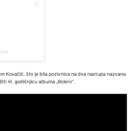
cial)
m Kovačić, što je bila pozivnica na dva nastupa nazvana
žiti 41. godišnjicu albuma „Bolero“.