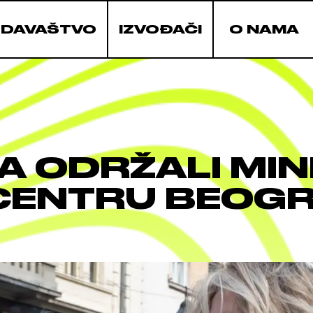
ZDAVAŠTVO
IZVOĐAČI
O NAMA
A ODRŽALI MIN
CENTRU BEOG