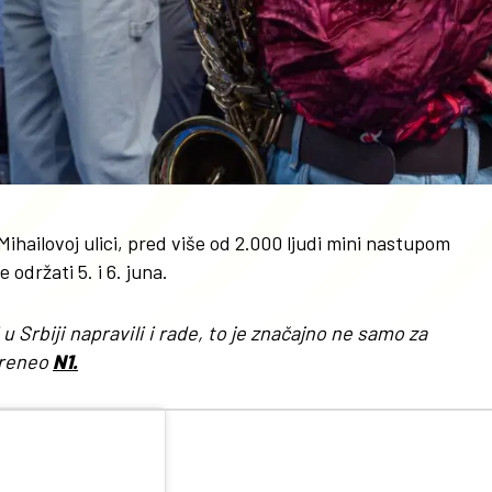
hailovoj ulici, pred više od 2.000 ljudi mini nastupom
održati 5. i 6. juna.
u Srbiji napravili i rade, to je značajno ne samo za
 preneo
N1.