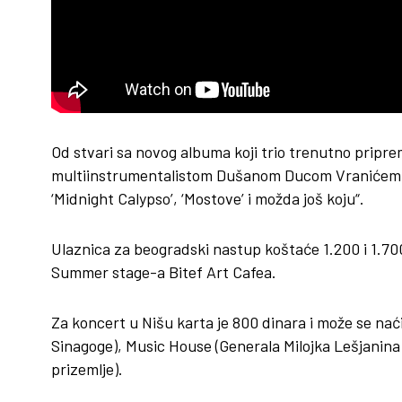
Od stvari sa novog albuma koji trio trenutno priprem
multiinstrumentalistom Dušanom Ducom Vranićem, na
‘Midnight Calypso’, ‘Mostove’ i možda još koju“.
Ulaznica za beogradski nastup koštaće 1.200 i 1.700
Summer stage-a Bitef Art Cafea.
Za koncert u Nišu karta je 800 dinara i može se na
Sinagoge), Music House (Generala Milojka Lešjanina
prizemlje).