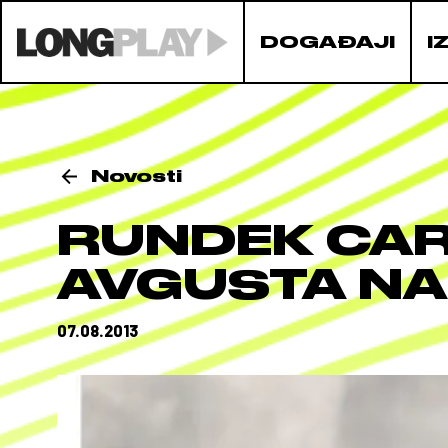
DOGAĐAJI
I
Novosti
RUNDEK CAR
AVGUSTA NA
07.08.2013