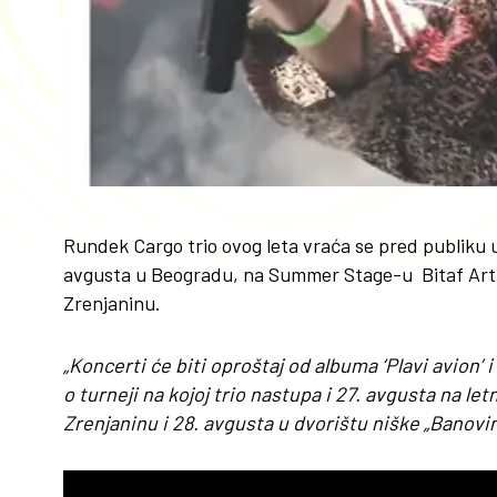
Rundek Cargo trio ovog leta vraća se pred publiku u
avgusta u Beogradu, na Summer Stage-u Bitaf Art C
Zrenjaninu.
„Koncerti će biti oproštaj od albuma ‘Plavi avion’
o turneji na kojoj trio nastupa i 27. avgusta na le
Zrenjaninu i 28. avgusta u dvorištu niške „Banovin