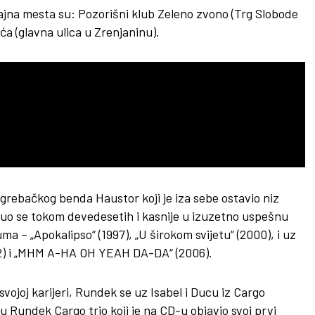
dajna mesta su: Pozorišni klub Zeleno zvono (Trg Slobode
ća (glavna ulica u Zrenjaninu).
grebačkog benda Haustor koji je iza sebe ostavio niz
snuo se tokom devedesetih i kasnije u izuzetno uspešnu
ma – „Apokalipso“ (1997), „U širokom svijetu“ (2000), i uz
02) i „MHM A-HA OH YEAH DA-DA“ (2006).
svojoj karijeri, Rundek se uz Isabel i Ducu iz Cargo
 Rundek Cargo trio koji je na CD-u objavio svoj prvi