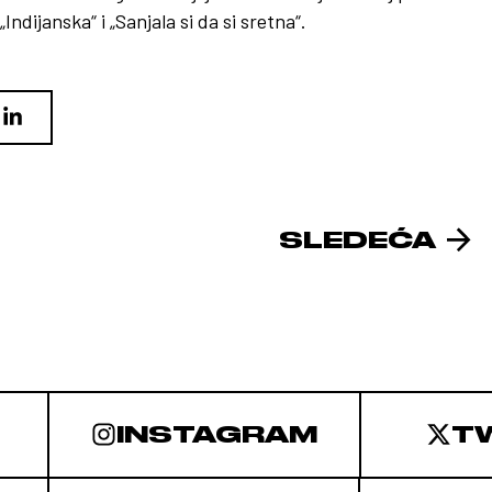
Indijanska“ i „Sanjala si da si sretna“.
SLEDEĆA
INSTAGRAM
T