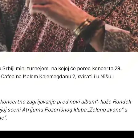
 Srbiji mini turnejom, na kojoj će pored koncerta 29.
afea na Malom Kalemegdanu 2, svirati i u Nišu i
 i koncertno zagrijavanje pred novi album“, kaže Rundek
tnjoj sceni Atrijumu Pozorišnog kluba „Zeleno zvono“ u
e“.