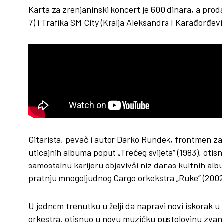
Karta za zrenjaninski koncert je 600 dinara, a pro
7) i Trafika SM City (Kralja Aleksandra I Karađorđevi
Gitarista, pevač i autor Darko Rundek, frontmen za
uticajnih albuma poput „Trećeg svijeta“ (1983), oti
samostalnu karijeru objavivši niz danas kultnih albu
pratnju mnogoljudnog Cargo orkekstra „Ruke“ (20
U jednom trenutku u želji da napravi novi iskorak u 
orkestra, otisnuo u novu muzičku pustolovinu zvanu