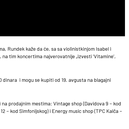
a, Rundek kaže da će, sa sa violinistkinjom Isabel i
 tim koncertima najverovatnije „izvesti ‘Vitamine’,
 dinara i mogu se kupiti od 19. avgusta na blagajni
ći na prodajnim mestima: Vintage shop (Davidova 9 – kod
 12 – kod Simfonijskog) i Energy music shop (TPC Kalča –