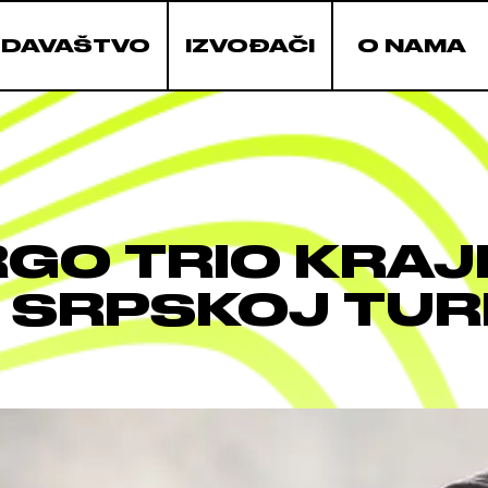
ZDAVAŠTVO
IZVOĐAČI
O NAMA
GO TRIO KRA
 SRPSKOJ TUR