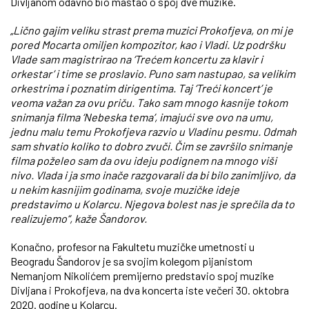
Divljanom odavno bio maštao o spoj dve muzike.
„Lično gajim veliku strast prema muzici Prokofjeva, on mi je
pored Mocarta omiljen kompozitor, kao i Vladi. Uz podršku
Vlade sam magistrirao na ‘Trećem koncertu za klavir i
orkestar’ i time se proslavio. Puno sam nastupao, sa velikim
orkestrima i poznatim dirigentima. Taj ‘Treći koncert’ je
veoma važan za ovu priču. Tako sam mnogo kasnije tokom
snimanja filma ‘Nebeska tema’, imajući sve ovo na umu,
jednu malu temu Prokofjeva razvio u Vladinu pesmu. Odmah
sam shvatio koliko to dobro zvuči. Čim se završilo snimanje
filma poželeo sam da ovu ideju podignem na mnogo viši
nivo. Vlada i ja smo inače razgovarali da bi bilo zanimljivo, da
u nekim kasnijim godinama, svoje muzičke ideje
predstavimo u Kolarcu. Njegova bolest nas je sprečila da to
realizujemo“, kaže Šandorov.
Konačno, profesor na Fakultetu muzičke umetnosti u
Beogradu Šandorov je sa svojim kolegom pijanistom
Nemanjom Nikolićem premijerno predstavio spoj muzike
Divljana i Prokofjeva, na dva koncerta iste večeri 30. oktobra
2020. godine u Kolarcu.