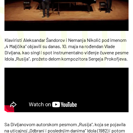
Klaviristi Aleksandar Šandorov i Nemanja Nikolić pod imenom
„4 Maljčika“ objavili su danas, 10. maja na rođendan Vlade
Divljana, kao singl i spot instrumentalno viđenje čuvene pesme
Idola „Rusija“, prožeto delom kompozitora Sergeja Prokofjeva.
Sa Divljanovom autorskom pesmom „Rusija“, koja se pojavila
na uticajnoj „Odbrani i poslednjim danima“ Idola (1982) i potom