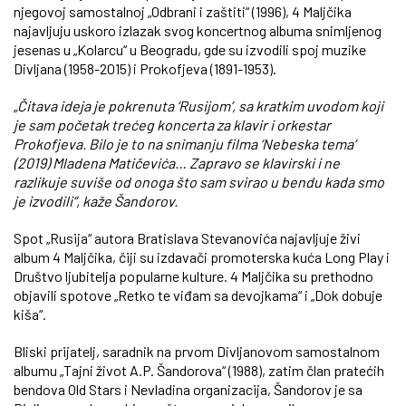
njegovoj samostalnoj „Odbrani i zaštiti“ (1996), 4 Maljčika
najavljuju uskoro izlazak svog koncertnog albuma snimljenog
jesenas u „Kolarcu“ u Beogradu, gde su izvodili spoj muzike
Divljana (1958-2015) i Prokofjeva (1891-1953).
„Čitava ideja je pokrenuta ‘Rusijom’, sa kratkim uvodom koji
je sam početak trećeg koncerta za klavir i orkestar
Prokofjeva. Bilo je to na snimanju filma ‘Nebeska tema’
(2019) Mladena Matičevića… Zapravo se klavirski i ne
razlikuje suviše od onoga što sam svirao u bendu kada smo
je izvodili“, kaže Šandorov.
Spot „Rusija“ autora Bratislava Stevanovića najavljuje živi
album 4 Maljčika, čiji su izdavači promoterska kuća Long Play i
Društvo ljubitelja popularne kulture. 4 Maljčika su prethodno
objavili spotove „Retko te viđam sa devojkama“ i „Dok dobuje
kiša“.
Bliski prijatelj, saradnik na prvom Divljanovom samostalnom
albumu „Tajni život A.P. Šandorova“ (1988), zatim član pratećih
bendova Old Stars i Nevladina organizacija, Šandorov je sa