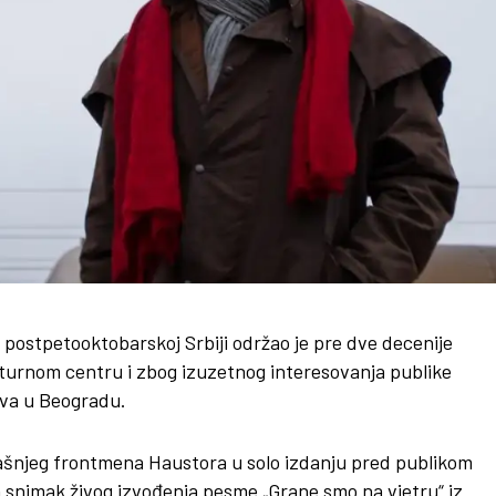
ostpetooktobarskoj Srbiji održao je pre dve decenije
turnom centru i zbog izuzetnog interesovanja publike
ova u Beogradu.
šnjeg frontmena Haustora u solo izdanju pred publikom
jen snimak živog izvođenja pesme „Grane smo na vjetru“ iz