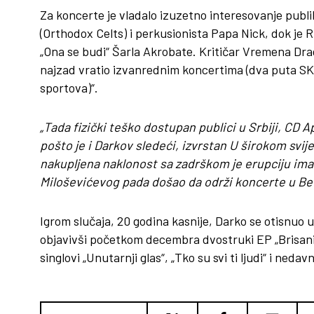
Za koncerte je vladalo izuzetno interesovanje publik
(Orthodox Celts) i perkusionista Papa Nick, dok je
„Ona se budi“ Šarla Akrobate. Kritičar Vremena Dra
najzad vratio izvanrednim koncertima (dva puta SKC
sportova)“.
„Tada fizički teško dostupan publici u Srbiji, CD 
pošto je i Darkov sledeći, izvrstan U širokom svij
nakupljena naklonost sa zadrškom je erupciju ima
Miloševićevog pada došao da održi koncerte u Be
Igrom slučaja, 20 godina kasnije, Darko se otisnuo
objavivši početkom decembra dvostruki EP „Brisani p
singlovi „Unutarnji glas“, „Tko su svi ti ljudi“ i nedavn