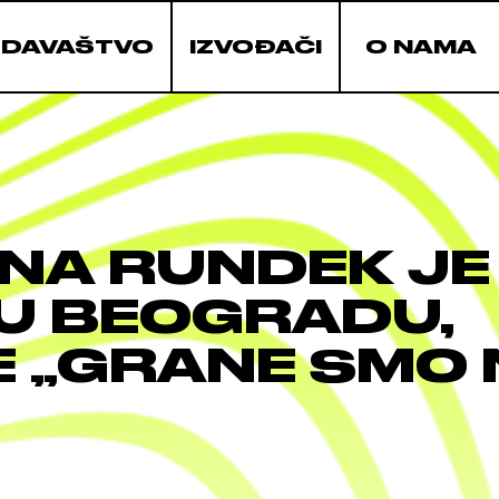
ZDAVAŠTVO
IZVOĐAČI
O NAMA
NA RUNDEK JE
 U BEOGRADU,
 „GRANE SMO 