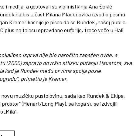
e i medija, a gostovali su violinistkinja Ana Đokić
 Rundek na bis u čast Milana Mladenovića izvodio pesmu
gan Kremer kasnije je pisao da se Rundek „našoj publici
 plus na talasu opravdane euforije, treće veče u Hali
Apokalipso isprva nije bio naročito zapažen ovde, a
etu (2000) zapravo dovršio stilsku putanju Haustora, sva
la kad je Rundek među prvima spolja posle
ogradu“, primetio je Kremer.
 u novu muzičku pustolovinu, sada kao Rundek & Ekipa,
rostor“ (Menart/Long Play), sa koga su se izdvojili
o „Mila“.