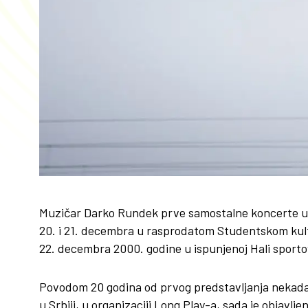
Muzičar Darko Rundek prve samostalne koncerte u p
20. i 21. decembra u rasprodatom Studentskom kul
22. decembra 2000. godine u ispunjenoj Hali sport
Povodom 20 godina od prvog predstavljanja nekada
u Srbiji, u organizaciji Long Play-a, sada je objavl