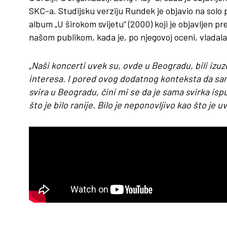
SKC-a. Studijsku verziju Rundek je objavio na solo 
album „U širokom svijetu“ (2000) koji je objavljen 
našom publikom, kada je, po njegovoj oceni, vladala
„Naši koncerti uvek su, ovde u Beogradu, bili izuze
interesa. I pored ovog dodatnog konteksta da sam 
svira u Beogradu, čini mi se da je sama svirka isp
što je bilo ranije. Bilo je neponovljivo kao što je u