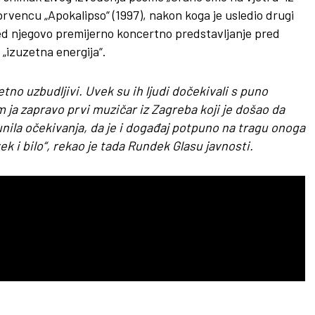
prvencu „Apokalipso“ (1997), nakon koga je usledio drugi
pred njegovo premijerno koncertno predstavljanje pred
 „izuzetna energija“.
tno uzbudljivi. Uvek su ih ljudi dočekivali s puno
ja zapravo prvi muzičar iz Zagreba koji je došao da
unila očekivanja, da je i događaj potpuno na tragu onoga
vek i bilo“, rekao je tada Rundek Glasu javnosti.