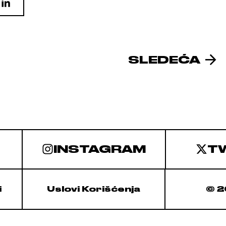
SLEDEĆA
INSTAGRAM
T
i
Uslovi Korišćenja
© 