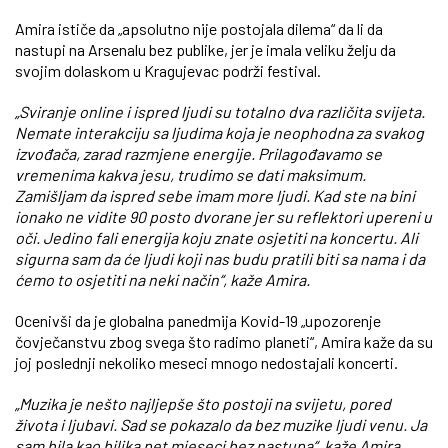
Amira ističe da „apsolutno nije postojala dilema“ da li da
nastupi na Arsenalu bez publike, jer je imala veliku želju da
svojim dolaskom u Kragujevac podrži festival.
„Sviranje online i ispred ljudi su totalno dva različita svijeta.
Nemate interakciju sa ljudima koja je neophodna za svakog
izvođača, zarad razmjene energije. Prilagođavamo se
vremenima kakva jesu, trudimo se dati maksimum.
Zamišljam da ispred sebe imam more ljudi. Kad ste na bini
ionako ne vidite 90 posto dvorane jer su reflektori upereni u
oči. Jedino fali energija koju znate osjetiti na koncertu. Ali
sigurna sam da će ljudi koji nas budu pratili biti sa nama i da
ćemo to osjetiti na neki način“, kaže Amira.
Ocenivši da je globalna panedmija Kovid-19 „upozorenje
čovječanstvu zbog svega što radimo planeti“, Amira kaže da su
joj poslednji nekoliko meseci mnogo nedostajali koncerti.
„Muzika je nešto najljepše što postoji na svijetu, pored
života i ljubavi. Sad se pokazalo da bez muzike ljudi venu. Ja
sam bila kao biljka pet mjeseci bez nastupa“, kaže Amira.