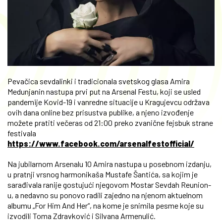
Pevačica sevdalinki i tradicionala svetskog glasa Amira
Medunjanin nastupa prvi put na Arsenal Festu, koji se usled
pandemije Kovid-19 i vanredne situacije u Kragujevcu održava
ovih dana online bez prisustva publike, a njeno izvođenje
možete pratiti večeras od 21:00 preko zvanične fejsbuk strane
festivala
https://www.facebook.com/arsenalfestofficial/
Na jubilarnom Arsenalu 10 Amira nastupa u posebnom izdanju,
u pratnji vrsnog harmonikaša Mustafe Šantića, sa kojim je
sarađivala ranije gostujući njegovom Mostar Sevdah Reunion-
u, a nedavno su ponovo radili zajedno na njenom aktuelnom
albumu „For Him And Her“, na kome je snimila pesme koje su
izvodili Toma Zdravković i Silvana Armenulić.