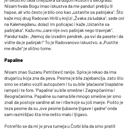
Nisam hvala Bogu imao iskustva da me panduri prebiju ili
hapse, ali vrlo često je bilo ono kao „ustanite sa pašnjaka“. Što
kaže moj drug Radovan Hiršl u knjizi „Žvaka za ludaka“, sede oni
na Kalemegdanu, dolazi im policajac i kaže „Ustanite sa
pašnjaka“. Kažu mu „care nije ovo pašnjak nego travnjak“.
Pandur kaže: „Nemoj da izvadim pendrek, pa svi da pasete i da
vidite da je pašnjak!“ To je Radovanovo iskustvo, a „Pustite
me druže“ je slično tome.
Papaline
Nisam znao Suzanu Petričević ranije. Spira je rekao da ima
drugaricu koja zna da peva. Pesma je bila zajebancija, zato što
smo se stalno vozili autoputem i tu su bile ‘plaćaone’ (naplatne
rampe) i te fore. ‘Papaline’ su bile smešne i Zagrepčanima i
Beogračanima. Papaline su nama bile mnogo smešne jer smo
znali da postoje sardine ali ne i ribe koje su još manje. Pošto je
teza pesme da su „sve pesme ljubavne ljigave i gadne“ onda
sam razmišljao šta ima nešto malo i ljigavo.
Potrefilo se da mi je prva turneja u Čorbi bila da smo pratili