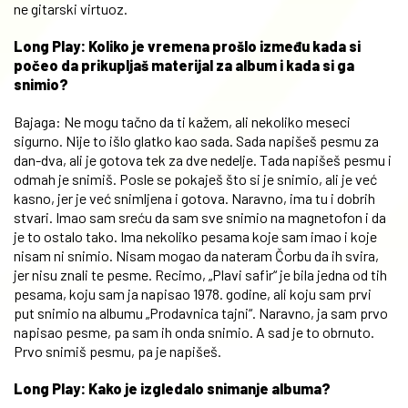
ne gitarski virtuoz.
Long Play: Koliko je vremena prošlo između kada si
počeo da prikupljaš materijal za album i kada si ga
snimio?
Bajaga: Ne mogu tačno da ti kažem, ali nekoliko meseci
sigurno. Nije to išlo glatko kao sada. Sada napišeš pesmu za
dan-dva, ali je gotova tek za dve nedelje. Tada napišeš pesmu i
odmah je snimiš. Posle se pokaješ što si je snimio, ali je već
kasno, jer je već snimljena i gotova. Naravno, ima tu i dobrih
stvari. Imao sam sreću da sam sve snimio na magnetofon i da
je to ostalo tako. Ima nekoliko pesama koje sam imao i koje
nisam ni snimio. Nisam mogao da nateram Čorbu da ih svira,
jer nisu znali te pesme. Recimo, „Plavi safir“ je bila jedna od tih
pesama, koju sam ja napisao 1978. godine, ali koju sam prvi
put snimio na albumu „Prodavnica tajni“. Naravno, ja sam prvo
napisao pesme, pa sam ih onda snimio. A sad je to obrnuto.
Prvo snimiš pesmu, pa je napišeš.
Long Play: Kako je izgledalo snimanje albuma?