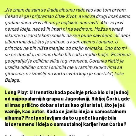
„Ne znam da sam se ikada albumu radovao kao tom prvom.
Čekao si ga i pripremao čitav život, a već za drugi imaš samo
godinu dana. Prvi album je najlakše napraviti. Ako za prvi
nemaš ideja, nećeš ih imati ni na sedmom. Možda nemaš
iskustvo u zanatskom smislu da sve bude savršeno, ali debi
album ima draž što je sniman u kući, ovamo i onamo. U
principu ne bih ništa menjao od mojih snimaka. Ono što mi
se ne dopada, ne znam kako bih sada uradio bolje. ‘Pozitivna
geografija’ je odlična slika tog vremena. Goranka Matić je
uradila odličan omot i snimila me u raznim skokovima sa
gitarama, uz izmišljenu kartu sveta koju je nacrtala“, kaže
Bajaga.
Long Play: U trenutku kada počinje priča bio si u jednoj
od najpopularnijih grupa u Jugoslaviji, Ribljoj Čorbi, gde
si imao prilično dobar status kao gitarista i, što je još
važnije, kao autor. Kada se javila ideja o samostalnom
albumu? Pretpostavljam da to u početku nije bila
istovremeno i ideja o samostalnoj karijeri van Čorbe?