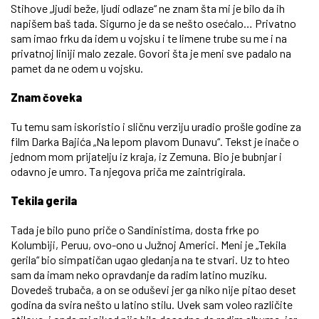
Stihove „ljudi beže, ljudi odlaze“ ne znam šta mi je bilo da ih
napišem baš tada. Sigurno je da se nešto osećalo… Privatno
sam imao frku da idem u vojsku i te limene trube su me i na
privatnoj liniji malo zezale. Govori šta je meni sve padalo na
pamet da ne odem u vojsku.
Znam čoveka
Tu temu sam iskoristio i sličnu verziju uradio prošle godine za
film Darka Bajića „Na lepom plavom Dunavu“. Tekst je inače o
jednom mom prijatelju iz kraja, iz Zemuna. Bio je bubnjar i
odavno je umro. Ta njegova priča me zaintrigirala.
Tekila gerila
Tada je bilo puno priče o Sandinistima, dosta frke po
Kolumbiji, Peruu, ovo-ono u Južnoj Americi. Meni je „Tekila
gerila“ bio simpatičan ugao gledanja na te stvari. Uz to hteo
sam da imam neko opravdanje da radim latino muziku.
Dovedeš trubača, a on se oduševi jer ga niko nije pitao deset
godina da svira nešto u latino stilu. Uvek sam voleo različite