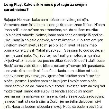
Long Play: Kako si krenuo u potragu za svojim
saradnicima?
Bajaga: Ne znam kako sam došao do svakog od njih.
Verovatno sam ih izabrao iz onoga što sam znao ili čuo. Nisam
imao prilike da sviram sa strancima, a ni da slušam muziku
koja dolazi odavde. Naime, imao sam bend od svoje 15 godine,
u koji sam ja dolazio odavde, a ne iz Amerike. Bio sam omiljen
u nekom svom svetu i to mi je bio jedini svet. Nisam imao
pojma ko je Elvis ili Mahalia Jackson. Sve sam to čuo posle, ali
me nije zanimalo. Moji roditelji su imali gramofon, ali ga nisu
uključivali. Znao sam za pesme „Blue Suede Shoes“ i „Jailhouse
Rock“ samo zato što su bile na nekom njihovom hit-paradama,
a ne zato što sam ih slušao. Onda kada sam otišao od kuće,
nabavio sam prvo svoj prvi gramofon i slušao sam čitav dan
ploče i pesme. I počeo sam da kupujem i svoje prve ploče.
Uvek sam voleo da imam svoje stvari i svestan sam da moj rad
može trajati samo dok su ovi iz benda zadovoljni mojim
pesmama i ja njihovim sviranjem. Kad više ne budu zadovoljni,
ja neću imati šta da tražim u Čorbi, jer ne želim da budem sivi
miš. Hoću da budem slobodan i svoj. Hoću da budem pevač, a