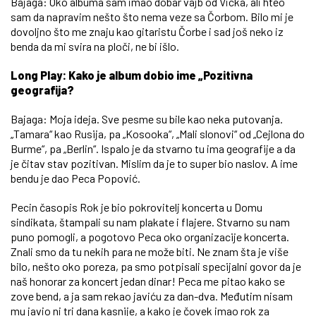
Bajaga: Oko albuma sam imao dobar vajb od Vicka, ali hteo
sam da napravim nešto što nema veze sa Čorbom. Bilo mi je
dovoljno što me znaju kao gitaristu Čorbe i sad još neko iz
benda da mi svira na ploči, ne bi išlo.
Long Play: Kako je album dobio ime „Pozitivna
geografija?
Bajaga: Moja ideja. Sve pesme su bile kao neka putovanja.
„Tamara“ kao Rusija, pa „Kosooka“, „Mali slonovi“ od „Cejlona do
Burme“, pa „Berlin“. Ispalo je da stvarno tu ima geografije a da
je čitav stav pozitivan. Mislim da je to super bio naslov. A ime
bendu je dao Peca Popović.
Pecin časopis Rok je bio pokrovitelj koncerta u Domu
sindikata, štampali su nam plakate i flajere. Stvarno su nam
puno pomogli, a pogotovo Peca oko organizacije koncerta.
Znali smo da tu nekih para ne može biti. Ne znam šta je više
bilo, nešto oko poreza, pa smo potpisali specijalni govor da je
naš honorar za koncert jedan dinar! Peca me pitao kako se
zove bend, a ja sam rekao javiću za dan-dva. Međutim nisam
mu javio ni tri dana kasnije, a kako je čovek imao rok za