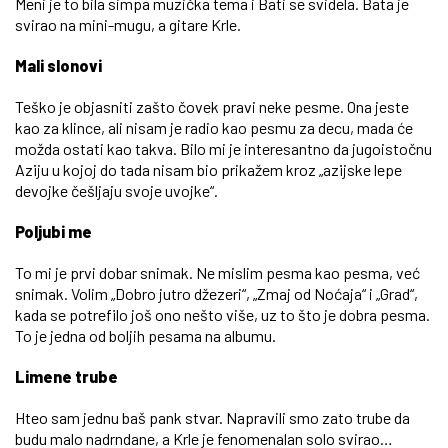
Meni je to bila simpa muzička tema i Bati se svidela. Bata je
svirao na mini-mugu, a gitare Krle.
Mali slonovi
Teško je objasniti zašto čovek pravi neke pesme. Ona jeste
kao za klince, ali nisam je radio kao pesmu za decu, mada će
možda ostati kao takva. Bilo mi je interesantno da jugoistočnu
Aziju u kojoj do tada nisam bio prikažem kroz „azijske lepe
devojke češljaju svoje uvojke“.
Poljubi me
To mi je prvi dobar snimak. Ne mislim pesma kao pesma, već
snimak. Volim „Dobro jutro džezeri“, „Zmaj od Noćaja“ i „Grad“,
kada se potrefilo još ono nešto više, uz to što je dobra pesma.
To je jedna od boljih pesama na albumu.
Limene trube
Hteo sam jednu baš pank stvar. Napravili smo zato trube da
budu malo nadrndane, a Krle je fenomenalan solo svirao…