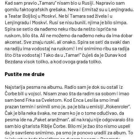
Kad sam pravio „Tamaru“ nisam bio u Rusiji. Napravio sam
gomilu faktografskih grešaka. Neva i Ermitaž su u Lenjingradu,
a Teatar Boljšoj u Moskvi. Ne bi Tamara sad živela i u
Lenjingradu i Moskvi. Rusi se nisu bunili, njima je bilo simpa.
Spira se setio da nađemo neku ribu da nešto ispriča na
ruskom, bilo šta. Ali ne možemo da nađemo neku da ima dobar
akcenat. Sve znaju ruski, ali onako. Spira se seti da svaki dan
na radiju ima vodostaj na ruskom! I mi snimimo ribu sa radija
što čita vodostaj! Tako da u „Tamari“ čuješ da je Dunav kod
Bezdana visok toliko, a kod ovoga grada toliko.
Pustite me druže
Najstarija pesma na albumu. Radio sam je dok su ostali iz
Čorbe bili u vojsci. Nisam znao šta da radim sa sobom i imao
sam bend Frka sa Cveletom. Kod Enca Lesiša smo imali
prazan termin i snimili smo je, pa je bila u emisiji „Rokenroler“.
Čak je bila neka švaka, ne znam ko je o tome odlučivao, da
pesma ide na „Paket aranžman“, ali na kraju nije odgovaralo što
sam bio gitarista Riblje Čorbe. Bilo mi je žao što nismo uspeli
da je savršeno snimimo, pa smo je ponovo uradili za album. To
je iskustvo tada tinejdžera sa dugom kosom u Beogradu.