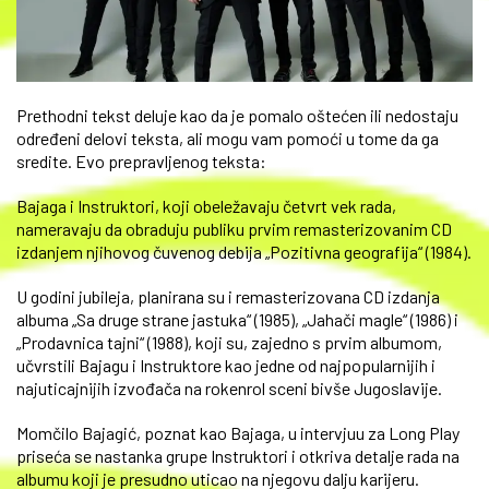
Prethodni tekst deluje kao da je pomalo oštećen ili nedostaju
određeni delovi teksta, ali mogu vam pomoći u tome da ga
sredite. Evo prepravljenog teksta:
Bajaga i Instruktori, koji obeležavaju četvrt vek rada,
nameravaju da obraduju publiku prvim remasterizovanim CD
izdanjem njihovog čuvenog debija „Pozitivna geografija“ (1984).
U godini jubileja, planirana su i remasterizovana CD izdanja
albuma „Sa druge strane jastuka“ (1985), „Jahači magle“ (1986) i
„Prodavnica tajni“ (1988), koji su, zajedno s prvim albumom,
učvrstili Bajagu i Instruktore kao jedne od najpopularnijih i
najuticajnijih izvođača na rokenrol sceni bivše Jugoslavije.
Momčilo Bajagić, poznat kao Bajaga, u intervjuu za Long Play
priseća se nastanka grupe Instruktori i otkriva detalje rada na
albumu koji je presudno uticao na njegovu dalju karijeru.