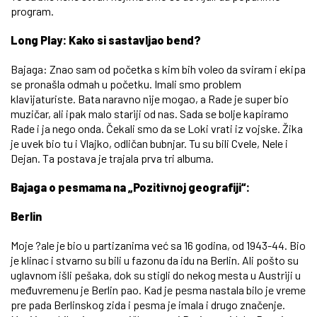
program.
Long Play: Kako si sastavljao bend?
Bajaga: Znao sam od početka s kim bih voleo da sviram i ekipa
se pronašla odmah u početku. Imali smo problem
klavijaturiste. Bata naravno nije mogao, a Rade je super bio
muzičar, ali ipak malo stariji od nas. Sada se bolje kapiramo
Rade i ja nego onda. Čekali smo da se Loki vrati iz vojske. Žika
je uvek bio tu i Vlajko, odličan bubnjar. Tu su bili Cvele, Nele i
Dejan. Ta postava je trajala prva tri albuma.
Bajaga o pesmama na „Pozitivnoj geografiji“:
Berlin
Moje ?ale je bio u partizanima već sa 16 godina, od 1943-44. Bio
je klinac i stvarno su bili u fazonu da idu na Berlin. Ali pošto su
uglavnom išli pešaka, dok su stigli do nekog mesta u Austriji u
međuvremenu je Berlin pao. Kad je pesma nastala bilo je vreme
pre pada Berlinskog zida i pesma je imala i drugo značenje.