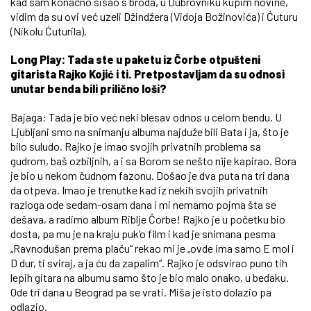
kad sam konačno sišao s broda, u Dubrovniku kupim novine,
vidim da su ovi već uzeli Džindžera (Vidoja Božinovića) i Ćuturu
(Nikolu Ćuturila).
Long Play: Tada ste u paketu iz Čorbe otpušteni
gitarista Rajko Kojić i ti. Pretpostavljam da su odnosi
unutar benda bili prilično loši?
Bajaga: Tada je bio već neki blesav odnos u celom bendu. U
Ljubljani smo na snimanju albuma najduže bili Bata i ja, što je
bilo suludo. Rajko je imao svojih privatnih problema sa
gudrom, baš ozbiljnih, a i sa Borom se nešto nije kapirao. Bora
je bio u nekom čudnom fazonu. Došao je dva puta na tri dana
da otpeva. Imao je trenutke kad iz nekih svojih privatnih
razloga ode sedam-osam dana i mi nemamo pojma šta se
dešava, a radimo album Riblje Čorbe! Rajko je u početku bio
dosta, pa mu je na kraju puk’o film i kad je snimana pesma
„Ravnodušan prema plaču“ rekao mi je „ovde ima samo E mol i
D dur, ti sviraj, a ja ću da zapalim“. Rajko je odsvirao puno tih
lepih gitara na albumu samo što je bio malo onako, u bedaku.
Ode tri dana u Beograd pa se vrati. Miša je isto dolazio pa
odlazio.