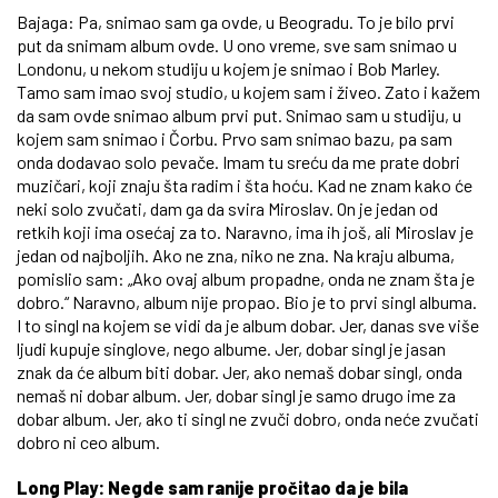
Bajaga: Pa, snimao sam ga ovde, u Beogradu. To je bilo prvi
put da snimam album ovde. U ono vreme, sve sam snimao u
Londonu, u nekom studiju u kojem je snimao i Bob Marley.
Tamo sam imao svoj studio, u kojem sam i živeo. Zato i kažem
da sam ovde snimao album prvi put. Snimao sam u studiju, u
kojem sam snimao i Čorbu. Prvo sam snimao bazu, pa sam
onda dodavao solo pevače. Imam tu sreću da me prate dobri
muzičari, koji znaju šta radim i šta hoću. Kad ne znam kako će
neki solo zvučati, dam ga da svira Miroslav. On je jedan od
retkih koji ima osećaj za to. Naravno, ima ih još, ali Miroslav je
jedan od najboljih. Ako ne zna, niko ne zna. Na kraju albuma,
pomislio sam: „Ako ovaj album propadne, onda ne znam šta je
dobro.“ Naravno, album nije propao. Bio je to prvi singl albuma.
I to singl na kojem se vidi da je album dobar. Jer, danas sve više
ljudi kupuje singlove, nego albume. Jer, dobar singl je jasan
znak da će album biti dobar. Jer, ako nemaš dobar singl, onda
nemaš ni dobar album. Jer, dobar singl je samo drugo ime za
dobar album. Jer, ako ti singl ne zvuči dobro, onda neće zvučati
dobro ni ceo album.
Long Play: Negde sam ranije pročitao da je bila