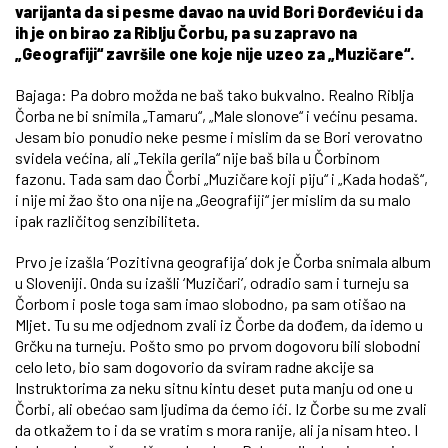
varijanta da si pesme davao na uvid Bori Đorđeviću i da
ih je on birao za Riblju Čorbu, pa su zapravo na
„Geografiji“ završile one koje nije uzeo za „Muzičare“.
Bajaga: Pa dobro možda ne baš tako bukvalno. Realno Riblja
Čorba ne bi snimila „Tamaru“, „Male slonove“ i većinu pesama.
Jesam bio ponudio neke pesme i mislim da se Bori verovatno
svidela većina, ali „Tekila gerila“ nije baš bila u Čorbinom
fazonu. Tada sam dao Čorbi „Muzičare koji piju“ i „Kada hodaš“,
i nije mi žao što ona nije na „Geografiji“ jer mislim da su malo
ipak različitog senzibiliteta.
Prvo je izašla ‘Pozitivna geografija’ dok je Čorba snimala album
u Sloveniji. Onda su izašli ‘Muzičari’, odradio sam i turneju sa
Čorbom i posle toga sam imao slobodno, pa sam otišao na
Mljet. Tu su me odjednom zvali iz Čorbe da dođem, da idemo u
Grčku na turneju. Pošto smo po prvom dogovoru bili slobodni
celo leto, bio sam dogovorio da sviram radne akcije sa
Instruktorima za neku sitnu kintu deset puta manju od one u
Čorbi, ali obećao sam ljudima da ćemo ići. Iz Čorbe su me zvali
da otkažem to i da se vratim s mora ranije, ali ja nisam hteo. I