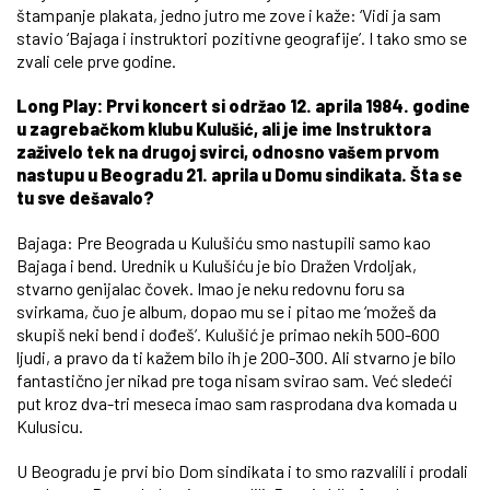
štampanje plakata, jedno jutro me zove i kaže: ‘Vidi ja sam
stavio ‘Bajaga i instruktori pozitivne geografije’. I tako smo se
zvali cele prve godine.
Long Play: Prvi koncert si održao 12. aprila 1984. godine
u zagrebačkom klubu Kulušić, ali je ime Instruktora
zaživelo tek na drugoj svirci, odnosno vašem prvom
nastupu u Beogradu 21. aprila u Domu sindikata. Šta se
tu sve dešavalo?
Bajaga: Pre Beograda u Kulušiću smo nastupili samo kao
Bajaga i bend. Urednik u Kulušiću je bio Dražen Vrdoljak,
stvarno genijalac čovek. Imao je neku redovnu foru sa
svirkama, čuo je album, dopao mu se i pitao me ‘možeš da
skupiš neki bend i dođeš’. Kulušić je primao nekih 500-600
ljudi, a pravo da ti kažem bilo ih je 200-300. Ali stvarno je bilo
fantastično jer nikad pre toga nisam svirao sam. Već sledeći
put kroz dva-tri meseca imao sam rasprodana dva komada u
Kulusicu.
U Beogradu je prvi bio Dom sindikata i to smo razvalili i prodali