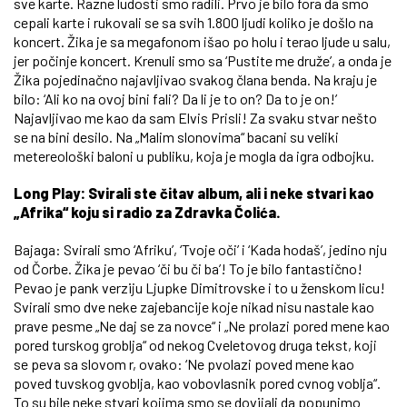
sve karte. Razne ludosti smo radili. Prvo je bilo fora da smo
cepali karte i rukovali se sa svih 1.800 ljudi koliko je došlo na
koncert. Žika je sa megafonom išao po holu i terao ljude u salu,
jer počinje koncert. Krenuli smo sa ‘Pustite me druže’, a onda je
Žika pojedinačno najavljivao svakog člana benda. Na kraju je
bilo: ‘Ali ko na ovoj bini fali? Da li je to on? Da to je on!’
Najavljivao me kao da sam Elvis Prisli! Za svaku stvar nešto
se na bini desilo. Na „Malim slonovima“ bacani su veliki
metereološki baloni u publiku, koja je mogla da igra odbojku.
Long Play: Svirali ste čitav album, ali i neke stvari kao
„Afrika“ koju si radio za Zdravka Čolića.
Bajaga: Svirali smo ‘Afriku’, ‘Tvoje oči’ i ‘Kada hodaš’, jedino nju
od Čorbe. Žika je pevao ‘či bu či ba’! To je bilo fantastično!
Pevao je pank verziju Ljupke Dimitrovske i to u ženskom licu!
Svirali smo dve neke zajebancije koje nikad nisu nastale kao
prave pesme „Ne daj se za novce“ i „Ne prolazi pored mene kao
pored turskog groblja“ od nekog Cveletovog druga tekst, koji
se peva sa slovom r, ovako: ‘Ne pvolazi poved mene kao
poved tuvskog gvoblja, kao vobovlasnik pored cvnog voblja“.
To su bile neke stvari kojima smo se dovijali da popunimo