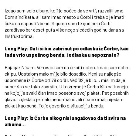
Izdao sam solo album, koji je počeo da se vrti, razvalili smo
Dom sindikata, ali sam imao mesto u Čorbi i trebalo je imati
čuku da napustiš bend. Sigurno sam te godine u Čorbi
zarađivao bar deset puta više nego sledećih godinu dana sa
Instruktorima.
Long Play: Da li si bio zabrinut po odlasku iz Čorbe, kao
tada vrlo uspešnog benda, i odlaska u nepoznato?
Bajaga: Nisam. Verovao sam da će biti dobro. Imao sam dobru
ekipu. Uostalom malo mi je bilo dosadilo. Meni su najlepše
uspomene iz Čorbe od ’79 do ’81. Već ’82 je bilo… mislim da je
super što se tako završilo. U to vreme je Čorba išla na turneju
na kojoj je svaki član imao posebno svoj plakat. Pet posebnih
glava. Izgledalo je malo nenormalno, ali nismo imali nijedan
plakat kao bend. To je govorilo o situaciji u bendu.
Long Play: Iz Čorbe nikog nisi angažovao da ti svira na
albumu…