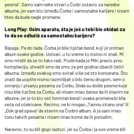
pesma“. Samo sam neke stvari u Čorbi ostavio za naredne
albume, jer sam bio između Čorbe i samostalne karijere i nisam
hteo da bude nagle promene.
Long Play: Osim aparata, šta je još u tebi bio okidač za
to da se odlučiš za samostalnu karijeru?
Bajaga: Pa do tada, Čorba je bila tipičan bend, koji je snimao
album svake godine. Ustvari, u to vreme to nismo ni znali. Mi
smo mislili da se to tako radi. Posle kada je Miki pravio prvu
kompilaciju, shvatili smo da smo za pet godina izbacili četiri
albuma. Između svakog smo svirali više od sto koncerata. Što
znači da uopšte nismo razmišljali o bilo čemu drugom, sem o
sviranju i pisanju pesama za Čorbu. Onda su došle pesme koje
nisu bile tipične za Čorbu, ali nisam imao šanse da ih stavim na
albume, jer je to bio već formiran bend i svaka promena bi bila
veća od očekivane. Recimo, ne bi mogao „Tamnu stranu sna“ ili
„Dok grad spava“ da stavim na Čorbin album. A ja sam imao
tonu takvih pesama i nisam imao kome da ih ponudim.
Naravno, to su bili glupi razlozi, jer su Čorba i ja sve vreme bili