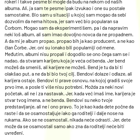
rokeri i takve pesme bi mogle da budu na nekom od naših
albuma. Ali, ja sam te pesme ipak izvukao i one su postale
samostalne. Bio sam u situaciji u kojoj sam mogao da sebi
dozvolim da nema hitova, jer sam već bio popularan sa
Čorbom. Mogao sam da eksperimentišem, pa i da napravim
neki loš album, ali sam imao dovoljno novca da ne propadnem.
A da mi je album propao, propao bih ja kao producent, a ne kao
član Čorbe. Jer, oni su ionako bili popularniji od mene.
Međutim, albumi nisu propali i dogodilo se ono čega sam se i
nadao, da stvaram karijeru koja je veća od benda. Jer bend
možeš da smeniš, ali karijere ne možeš. Bend je tu da bi ti
olakšao put, a ne da bi bio tvoj cilj. Bendovi dolaze i odlaze, ali
karijera ostaje. Bendovi ti prave osnovu, na kojoj gradiš svoje
prvo ime, a posle ti više nisu potrebni. Možda za neki novi
početak, ali ne i za nastavak. Jer, kada već imaš ime, karijera je
stvar tvog imena, a ne benda. Bendovi su neko tvoje
predstavljanje, ali ne i ono pravo. To je kao kada dete počne da
raste i da se osamostaljuje iako ga roditelji i dalje nose na
rukama. Ako se ne osamostali, nikada neće odrasti. Jer, dete
može da se osamostali samo ako zna da roditelji neće biti
uvređeni.