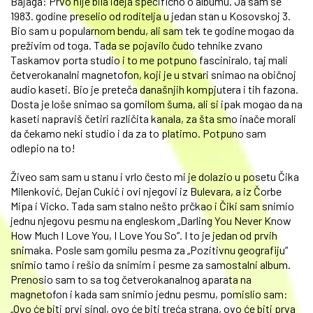
Bajaga: Prvo nije bila ideja specifično o albumu. Ja sam se
1983. godine preselio od roditelja u jedan stan u Kosovskoj 3.
Bio sam u popularnom bendu, ali sam tek te godine mogao da
preživim od toga. Tada se pojavilo čudo tehnike zvano
Taskamov porta studio i to me potpuno fasciniralo, taj mali
četverokanalni magnetofon, koji je u stvari snimao na običnoj
audio kaseti. Bio je preteča današnjih kompjutera i tih fazona.
Dosta je loše snimao sa gomilom šuma, ali si ipak mogao da na
kaseti napraviš četiri različita kanala, za šta smo inače morali
da čekamo neki studio i da za to platimo. Potpuno sam
odlepio na to!
Živeo sam sam u stanu i vrlo često mi je dolazio u posetu Čika
Milenković, Dejan Cukić i ovi njegovi iz Bulevara, a iz Čorbe
Mipa i Vicko. Tada sam stalno nešto prčkao i Čiki sam snimio
jednu njegovu pesmu na engleskom „Darling You Never Know
How Much I Love You, I Love You So“. I to je jedan od prvih
snimaka. Posle sam gomilu pesma za „Pozitivnu geografiju“
snimio tamo i rešio da snimim i pesme za samostalni album.
Prenosio sam to sa tog četverokanalnog aparata na
magnetofon i kada sam snimio jednu pesmu, pomislio sam:
„Ovo će biti prvi singl, ovo će biti treća strana, ovo će biti prva