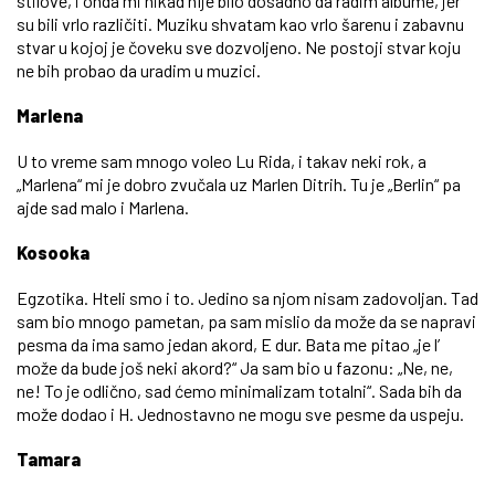
stilove, i onda mi nikad nije bilo dosadno da radim albume, jer
su bili vrlo različiti. Muziku shvatam kao vrlo šarenu i zabavnu
stvar u kojoj je čoveku sve dozvoljeno. Ne postoji stvar koju
ne bih probao da uradim u muzici.
Marlena
U to vreme sam mnogo voleo Lu Rida, i takav neki rok, a
„Marlena“ mi je dobro zvučala uz Marlen Ditrih. Tu je „Berlin“ pa
ajde sad malo i Marlena.
Kosooka
Egzotika. Hteli smo i to. Jedino sa njom nisam zadovoljan. Tad
sam bio mnogo pametan, pa sam mislio da može da se napravi
pesma da ima samo jedan akord, E dur. Bata me pitao „je l’
može da bude još neki akord?“ Ja sam bio u fazonu: „Ne, ne,
ne! To je odlično, sad ćemo minimalizam totalni“. Sada bih da
može dodao i H. Jednostavno ne mogu sve pesme da uspeju.
Tamara