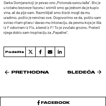
Darka Domjana koji je pevao ono „Potonula suncu lađa“. Bio je
u totalno bezveze fazonu i snimili smo ga jednom da je kupio
vina, ali da pije sam. Razmišljali smo šta bi mogli da mu
uradimo, pošto je nervirao sve. Dogovorimo se da, pošto sam
svirao ritam gitaru i davao mu intonaciju, da pesmu koja je išla
iz F odsviram iz Fis, a bend iz F! To je zvučalo grozno. Prateći
njega dobio sam inspiraciju za „Papaline“.
Podelite
PRETHODNA
SLEDEĆA
FACEBOOK