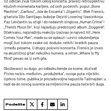
Uz odličan zvuk tokom celog koncerta, praveći retrospektivu
ključnih momenata karijere, od onih početnih, poput „Bone
Machine“, „Caribou“, „Isla de Encanta“ i „Gigantic“, Blek Frensis,
gitarista Džo Santijago, bubnjar Dejvid Lovering i basistkinja
Paz Lenčantin su stigli i do nedavnih singlova „Human Crime“ i
„There’s Moon On“, koji najavljuju predstojeći album „Doggerel“.
Očekivano, najsnažniju reakciju izazvao je najveći hit „Here
Comes Your Man“, mada su se aplauzi i uzvici oduševljenja
mogli čuti tokom svake od, doduše, retkih i kratkih pauza
između pesama. U drugoj polovini koncerta, Frensis je izveo
na akustičnoj gitari nekoliko numera, a refren „Where Is My
Mind“ pevao se iz svih grla.
Obožavaoci su dugo, po odlasku benda sa scene, dozivali
Pixies na bis, međutim, „produžetka“, ovoga puta, nije bilo.
Uprkos tome, publika je prezadovoljna napustila Tašmajdan, u
nadi da do novog susreta sa miljenicima pauza neće biti duga.
Podelite