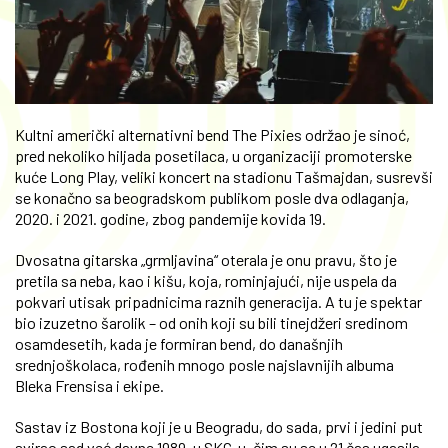
Kultni američki alternativni bend The Pixies održao je sinoć,
pred nekoliko hiljada posetilaca, u organizaciji promoterske
kuće Long Play, veliki koncert na stadionu Tašmajdan, susrevši
se konačno sa beogradskom publikom posle dva odlaganja,
2020. i 2021. godine, zbog pandemije kovida 19.
Dvosatna gitarska „grmljavina“ oterala je onu pravu, što je
pretila sa neba, kao i kišu, koja, rominjajući, nije uspela da
pokvari utisak pripadnicima raznih generacija. A tu je spektar
bio izuzetno šarolik – od onih koji su bili tinejdžeri sredinom
osamdesetih, kada je formiran bend, do današnjih
srednjoškolaca, rođenih mnogo posle najslavnijih albuma
Bleka Frensisa i ekipe.
Sastav iz Bostona koji je u Beogradu, do sada, prvi i jedini put
svirao sad već davne 1989. u SKC-u, čim su se u 21 čas ugasila