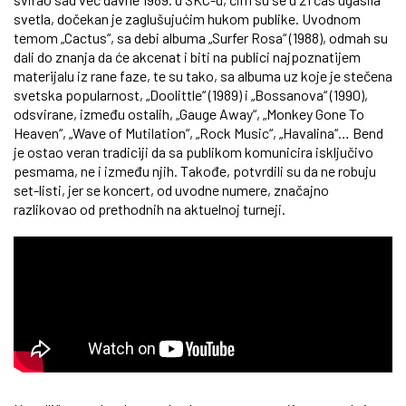
svetla, dočekan je zaglušujućim hukom publike. Uvodnom
temom „Cactus“, sa debi albuma „Surfer Rosa“ (1988), odmah su
dali do znanja da će akcenat i biti na publici najpoznatijem
materijalu iz rane faze, te su tako, sa albuma uz koje je stečena
svetska popularnost, „Doolittle“ (1989) i „Bossanova“ (1990),
odsvirane, između ostalih, „Gauge Away“, „Monkey Gone To
Heaven“, „Wave of Mutilation“, „Rock Music“, „Havalina“… Bend
je ostao veran tradiciji da sa publikom komunicira isključivo
pesmama, ne i između njih. Takođe, potvrdili su da ne robuju
set-listi, jer se koncert, od uvodne numere, značajno
razlikovao od prethodnih na aktuelnoj turneji.