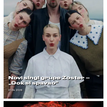
Novi singl grupe Zoster –
„Dok si spavao“
01.04.2026