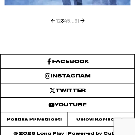
Kretanje
1
2
3
4
5
…
91
članaka
FACEBOOK
INSTAGRAM
TWITTER
YOUTUBE
Politika Privatnosti
Uslovi Korišćenja
© 2026
Long Play
| Powered by
Cubes