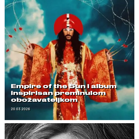
Empire of the Sun i album
inspirisan preminulom
obožavateljkom
20.03.2026