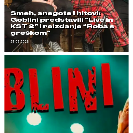
Smeh, anegote i hitovi:
Goblini predstavili “Live in
KST 2” i reizdanje “Roba s
greškom”
25.03.2026