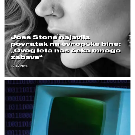
Joss Stone najavila
povratak na evropske bine:
„Ovog leta nas čeka mnogo
zabave“
13.03.2026