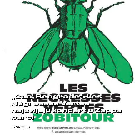
„Ćao, Beograde“: Les
Négresses Vertes
najavljuju koncert u Zappa
barci
15.04.2026