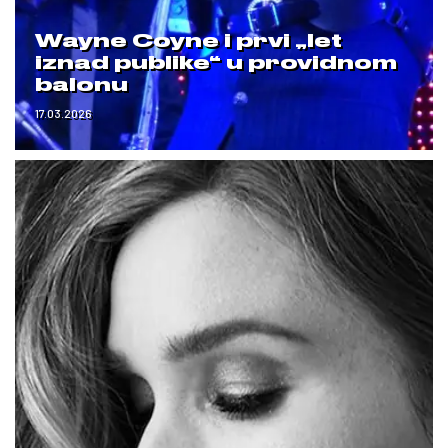
Wayne Coyne i prvi „let
iznad publike“ u providnom
balonu
17.03.2026