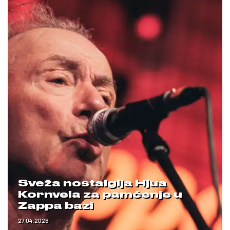
Sveža nostalgija Hjua
Kornvela za pamćenje u
Zappa bazi
27.04.2026