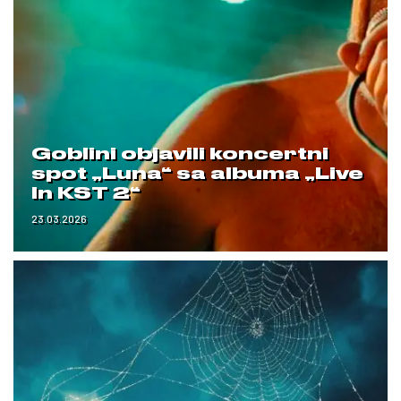
Goblini objavili koncertni
spot „Luna“ sa albuma „Live
In KST 2“
23.03.2026