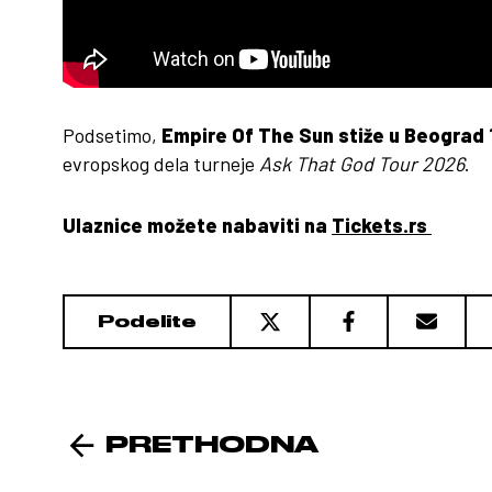
Podsetimo,
Empire Of The Sun stiže u Beograd 1
evropskog dela turneje
Ask That God Tour 2026
.
Ulaznice možete nabaviti na
Tickets.rs
Podelite
PRETHODNA