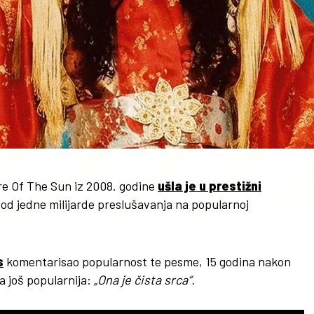
re Of The Sun iz 2008. godine
ušla je u prestižni
e od jedne milijarde preslušavanja na popularnoj
s
komentarisao popularnost te pesme, 15 godina nakon
a još popularnija:
„Ona je čista srca“.