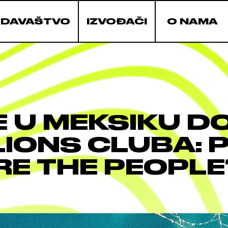
ZDAVAŠTVO
IZVOĐAČI
O NAMA
 U MEKSIKU D
LIONS CLUBA: 
RE THE PEOPLE