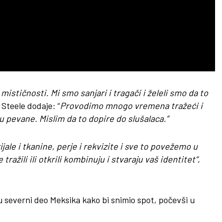
ističnosti. Mi smo sanjari i tragači i želeli smo da to
 Steele dodaje: “
Provodimo mnogo vremena tražeći i
 pevane. Mislim da to dopire do slušalaca.”
ale i tkanine, perje i rekvizite i sve to povežemo u
tražili ili otkrili kombinuju i stvaraju vaš identitet“
,
u severni deo Meksika kako bi snimio spot, počevši u