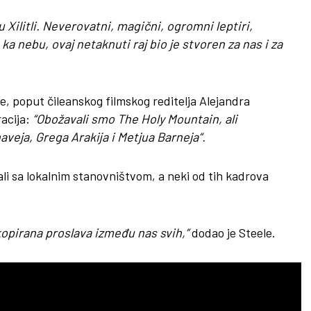
Xilitli. Neverovatni, magični, ogromni leptiri,
ka nebu, ovaj netaknuti raj bio je stvoren za nas i za
e, poput čileanskog filmskog reditelja Alejandra
acija:
“Obožavali smo The Holy Mountain, ali
aveja, Grega Arakija i Metjua Barneja“.
ali sa lokalnim stanovništvom, a neki od tih kadrova
inkopirana proslava između nas svih,”
dodao je Steele.