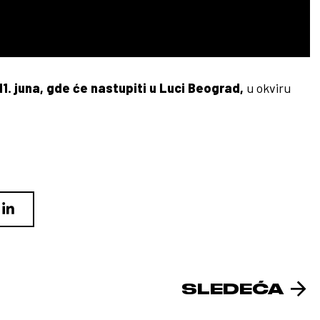
1. juna, gde će nastupiti u Luci Beograd,
u okviru
SLEDEĆA