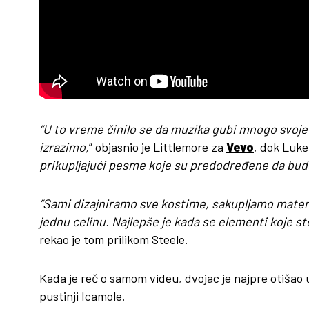
“U to vreme činilo se da muzika gubi mnogo svoje m
izrazimo,
” objasnio je Littlemore za
Vevo
, dok Luke
prikupljajući pesme koje su predodređene da budu
“Sami dizajniramo sve kostime, sakupljamo materij
jednu celinu. Najlepše je kada se elementi koje ste 
rekao je tom prilikom Steele.
Kada je reč o samom videu, dvojac je najpre otišao 
pustinji Icamole.