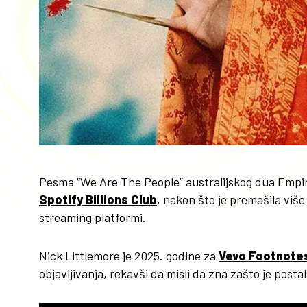
Pesma “We Are The People” australijskog dua Empi
Spotify Billions Club
, nakon što je premašila viš
streaming platformi.
Nick Littlemore je 2025. godine za
Vevo Footnote
objavljivanja, rekavši da misli da zna zašto je postal