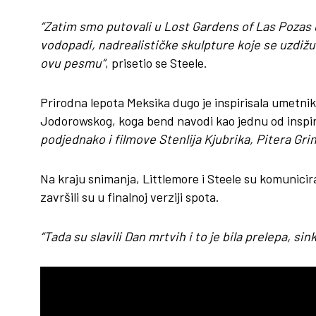
“Zatim smo putovali u Lost Gardens of Las Pozas u 
vodopadi, nadrealističke skulpture koje se uzdižu 
ovu pesmu“
, prisetio se Steele.
Prirodna lepota Meksika dugo je inspirisala umetnik
Jodorowskog, koga bend navodi kao jednu od inspir
podjednako i filmove Stenlija Kjubrika, Pitera Grin
Na kraju snimanja, Littlemore i Steele su komunicir
završili su u finalnoj verziji spota.
“Tada su slavili Dan mrtvih i to je bila prelepa, s