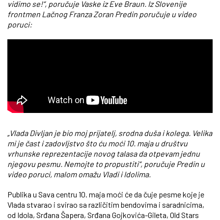
vidimo se!“, poručuje Vaske iz Eve Braun. Iz Slovenije
frontmen Lačnog Franza Zoran Predin poručuje u video
poruci:
„Vlada Divljan je bio moj prijatelj, srodna duša i kolega. Velika
mi je čast i zadovljstvo što ću moći 10. maja u društvu
vrhunske reprezentacije novog talasa da otpevam jednu
njegovu pesmu. Nemojte to propustiti“, poručuje Predin u
video poruci, malom omažu Vladi i Idolima.
Publika u Sava centru 10. maja moći će da čuje pesme koje je
Vlada stvarao i svirao sa različitim bendovima i saradnicima,
od Idola, Srđana Šapera, Srđana Gojkovića-Gileta, Old Stars