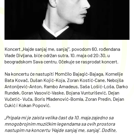
Koncert „Hajde sanjaj me, sanjaj“, povodom 60. rođendana
Vlade Divljana, biće održan sutra, 10. maja od 20:30, u
beogradskom Sava centru. Očekuje se rasprodat koncert.
Na koncertu će nastupiti Momčilo Bajagić-Bajaga, Kornelije
Bata Kovač, Dušan Kojić-Koja, Zoran Kostić-Cane, Nebojša
Antonijević-Anton, Rambo Amadeus, Saša Lošić-Loša, Darko
Rundek, Goran Vasović-Vaske, Bojana Vunturišević, Dejan
Vučetić- Vuča, Boris Mladenović-Bomla, Zoran Predin, Dejan
Cukić i Kokan Popović.
„Pripala mi je zaista velika čast da 10. maja zajedno sa
mnogobrojnim muzičkim legendama sa ovih prostora
nastupim na koncertu ‘Hajde sanjaj me, sanjaj’. Dođite,