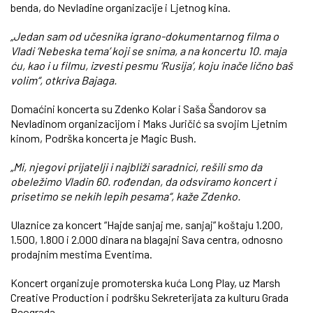
benda, do Nevladine organizacije i Ljetnog kina.
„Jedan sam od učesnika igrano-dokumentarnog filma o
Vladi ‘Nebeska tema’ koji se snima, a na koncertu 10. maja
ću, kao i u filmu, izvesti pesmu ‘Rusija’, koju inače lično baš
volim“, otkriva Bajaga.
Domaćini koncerta su Zdenko Kolar i Saša Šandorov sa
Nevladinom organizacijom i Maks Juričić sa svojim Ljetnim
kinom, Podrška koncerta je Magic Bush.
„Mi, njegovi prijatelji i najbliži saradnici, rešili smo da
obeležimo Vladin 60. rođendan, da odsviramo koncert i
prisetimo se nekih lepih pesama“, kaže Zdenko.
Ulaznice za koncert “Hajde sanjaj me, sanjaj” koštaju 1.200,
1.500, 1.800 i 2.000 dinara na blagajni Sava centra, odnosno
prodajnim mestima Eventima.
Koncert organizuje promoterska kuća Long Play, uz Marsh
Creative Production i podršku Sekreterijata za kulturu Grada
Beograda.